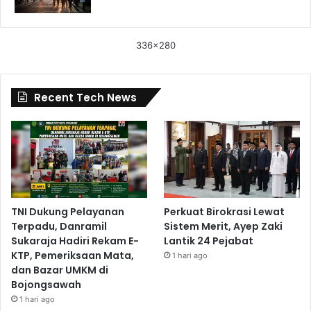
336x280
Recent Tech News
TNI Dukung Pelayanan
Perkuat Birokrasi Lewat
Terpadu, Danramil
Sistem Merit, Ayep Zaki
Sukaraja Hadiri Rekam E-
Lantik 24 Pejabat
KTP, Pemeriksaan Mata,
1 hari ago
dan Bazar UMKM di
Bojongsawah
1 hari ago