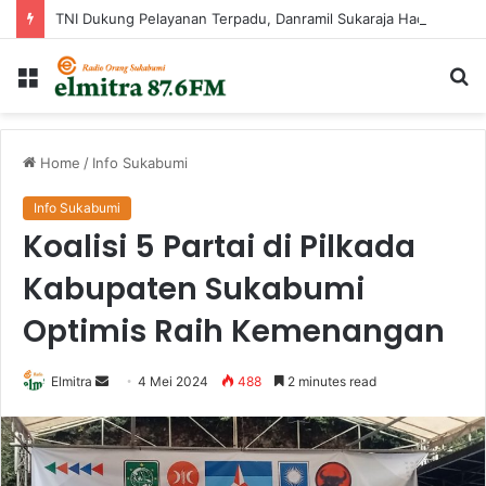
TNI Dukung Pelayanan Terpadu, Danramil Sukaraja Hadiri Rekam E-KTP, Pemeriksaan Mata, dan Bazar UMKM di Bojongsawah
Menu
Ca
...
Home
/
Info Sukabumi
Info Sukabumi
Koalisi 5 Partai di Pilkada
Kabupaten Sukabumi
Optimis Raih Kemenangan
Send
Elmitra
4 Mei 2024
488
2 minutes read
an
email