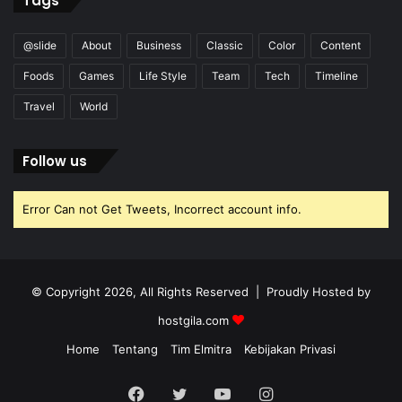
Tags
@slide
About
Business
Classic
Color
Content
Foods
Games
Life Style
Team
Tech
Timeline
Travel
World
Follow us
Error Can not Get Tweets, Incorrect account info.
© Copyright 2026, All Rights Reserved | Proudly Hosted by
hostgila.com
Home
Tentang
Tim Elmitra
Kebijakan Privasi
Facebook
Twitter
YouTube
Instagram