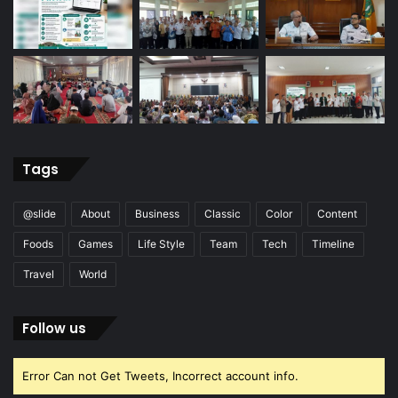
Tags
@slide
About
Business
Classic
Color
Content
Foods
Games
Life Style
Team
Tech
Timeline
Travel
World
Follow us
Error Can not Get Tweets, Incorrect account info.