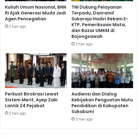
Kuliah Umum Nasional, BNN
TNI Dukung Pelayanan
RI Ajak Generasi Muda Jadi
Terpadu, Danramil
Agen Pencegahan
Sukaraja Hadiri Rekam E-
KTP, Pemeriksaan Mata,
2 hari ago
dan Bazar UMKM di
Bojongsawah
2 hari ago
Perkuat Birokrasi Lewat
Audiensi dan Dialog
Sistem Merit, Ayep Zaki
Kebijakan Penguatan Mutu
Lantik 24 Pejabat
Pendidikan di Kabupaten
Sukabumi
2 hari ago
3 hari ago