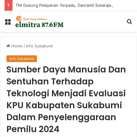
TNI Dukung Pelayanan Terpadu, Danramil Sukaraja Hadiri Rekam E-KTP, Pemeriksaan Mata, dan Bazar UMKM di Bojongsawah
Menu
Ca
...
Home
/
Info Sukabumi
Info Sukabumi
Sumber Daya Manusia Dan
Sentuhan Terhadap
Teknologi Menjadi Evaluasi
KPU Kabupaten Sukabumi
Dalam Penyelenggaraan
Pemilu 2024