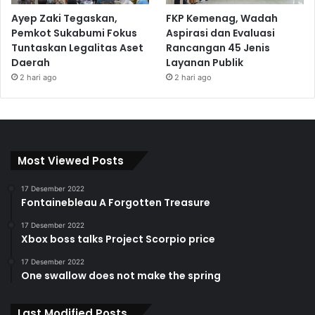
Ayep Zaki Tegaskan,
FKP Kemenag, Wadah
Pemkot Sukabumi Fokus
Aspirasi dan Evaluasi
Tuntaskan Legalitas Aset
Rancangan 45 Jenis
Daerah
Layanan Publik
2 hari ago
2 hari ago
Most Viewed Posts
17 Desember 2022
Fontainebleau A Forgotten Treasure
17 Desember 2022
Xbox boss talks Project Scorpio price
17 Desember 2022
One swallow does not make the spring
Last Modified Posts