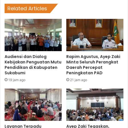
Related Articles
Audiensi dan Dialog
Rapim Agustus, Ayep Zaki
Kebijakan Penguatan Mutu
Minta Seluruh Perangkat
Pendidikan di Kabupaten
Daerah Percepat
Sukabumi
Peningkatan PAD
19 jam ago
21 jam ago
Layanan Terpadu
Ayep Zaki Tegaskan,