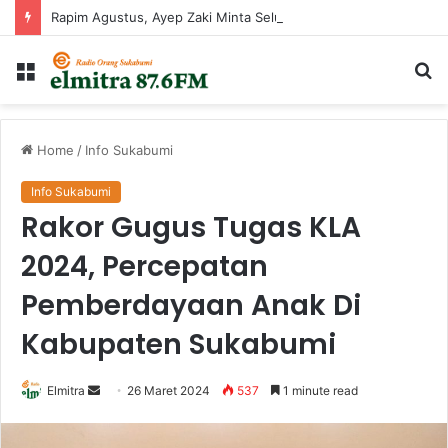
Rapim Agustus, Ayep Zaki Minta Seluruh Perangkat Daerah Percepat Peningkatan PAD
Menu
Ca
...
Home
/
Info Sukabumi
Info Sukabumi
Rakor Gugus Tugas KLA
2024, Percepatan
Pemberdayaan Anak Di
Kabupaten Sukabumi
Send
Elmitra
26 Maret 2024
537
1 minute read
an
email