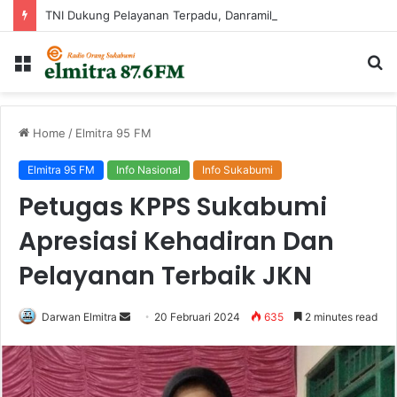
TNI Dukung Pelayanan Terpadu, Danramil Sukaraja Hadiri Rekam E-KTP, Pemeriksaan Mata, dan Bazar UMKM di Bojongsawah
Menu
Ca
...
Home
/
Elmitra 95 FM
Elmitra 95 FM
Info Nasional
Info Sukabumi
Petugas KPPS Sukabumi
Apresiasi Kehadiran Dan
Pelayanan Terbaik JKN
Send
Darwan Elmitra
20 Februari 2024
635
2 minutes read
an
email