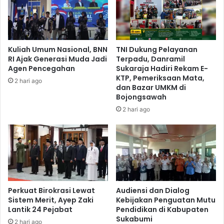
Kuliah Umum Nasional, BNN
TNI Dukung Pelayanan
RI Ajak Generasi Muda Jadi
Terpadu, Danramil
Agen Pencegahan
Sukaraja Hadiri Rekam E-
KTP, Pemeriksaan Mata,
2 hari ago
dan Bazar UMKM di
Bojongsawah
2 hari ago
Perkuat Birokrasi Lewat
Audiensi dan Dialog
Sistem Merit, Ayep Zaki
Kebijakan Penguatan Mutu
Lantik 24 Pejabat
Pendidikan di Kabupaten
Sukabumi
2 hari ago