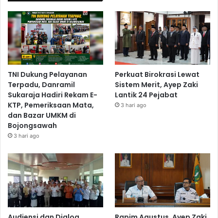
TNI Dukung Pelayanan
Perkuat Birokrasi Lewat
Terpadu, Danramil
Sistem Merit, Ayep Zaki
Sukaraja Hadiri Rekam E-
Lantik 24 Pejabat
KTP, Pemeriksaan Mata,
3 hari ago
dan Bazar UMKM di
Bojongsawah
3 hari ago
Audiensi dan Dialog
Rapim Agustus, Ayep Zaki