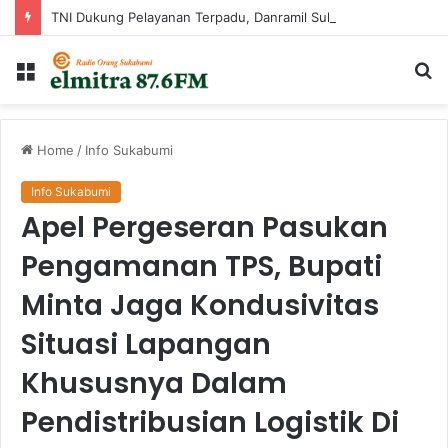
TNI Dukung Pelayanan Terpadu, Danramil Sukaraja Hadiri Rekam E-KTP, Pemeriksaan Mata, dan Bazar UMKM di Bojongsawah
Menu
Ca
...
Home
/
Info Sukabumi
Info Sukabumi
Apel Pergeseran Pasukan
Pengamanan TPS, Bupati
Minta Jaga Kondusivitas
Situasi Lapangan
Khususnya Dalam
Pendistribusian Logistik Di