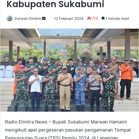
Kabupaten Sukabumi
Send
Darwan Elmitra
12 Februari 2024
715
1 minute read
an
email
Radio Elmitra News – Bupati Sukabumi Marwan Hamami
mengikuti apel pergeseran pasukan pengamanan Tempat
Pemungutan Suara (TPS) Pemilu 2024, di Lapangan