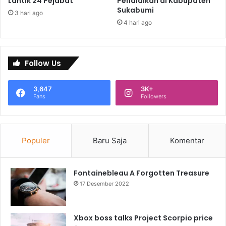
Lantik 24 Pejabat
Pendidikan di Kabupaten
Sukabumi
3 hari ago
4 hari ago
Follow Us
3,647
3K+
Fans
Followers
Populer
Baru Saja
Komentar
Fontainebleau A Forgotten Treasure
17 Desember 2022
Xbox boss talks Project Scorpio price