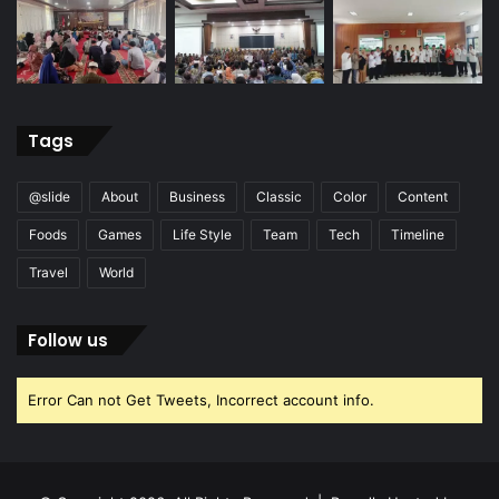
Tags
@slide
About
Business
Classic
Color
Content
Foods
Games
Life Style
Team
Tech
Timeline
Travel
World
Follow us
Error Can not Get Tweets, Incorrect account info.