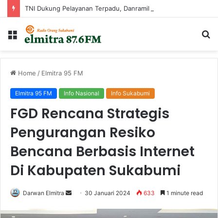
TNI Dukung Pelayanan Terpadu, Danramil Sukaraja Hadiri Rekam E-KTP, Pemeriksaan Mata, dan Bazar UMKM di Bojongsawah
Menu
Ca
...
Home
/
Elmitra 95 FM
Elmitra 95 FM
Info Nasional
Info Sukabumi
FGD Rencana Strategis
Pengurangan Resiko
Bencana Berbasis Internet
Di Kabupaten Sukabumi
Send
Darwan Elmitra
30 Januari 2024
633
1 minute read
an
email