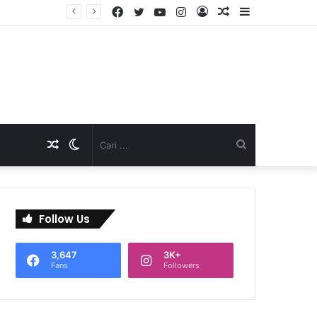
Facebook
Twitter
YouTube
Instagram
Log
Artikel
Sidebar
D
In
Acak
Artikel
Switch
Cari
Acak
skin
...
Follow Us
3,647
3K+
Fans
Followers