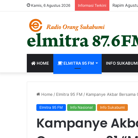
Rapim Agustu
Kamis, 6 Agustus 2026
Informasi Terkini
HOME
ELMITRA 95 FM
INFO SUKABUM
Home
/
Elmitra 95 FM
/
Kampanye Akbar Bersama 
Elmitra 95 FM
Info Nasional
Info Sukabumi
Kampanye Akb