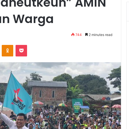
Maheutkeun” AMIN
an Warga
744
2 minutes read
VKontakte
Odnoklassniki
Pocket