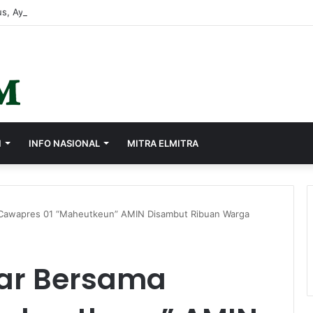
s, Ayep Zaki Minta Seluruh Perangkat Daerah Percepat Peningkatan PA
I
INFO NASIONAL
MITRA ELMITRA
Cawapres 01 “Maheutkeun” AMIN Disambut Ribuan Warga
ar Bersama