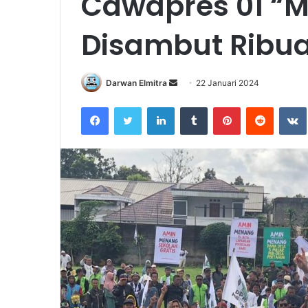
Cawapres 01 “
Disambut Ribu
Send
Darwan Elmitra
22 Januari 2024
an
Facebook
Twitter
LinkedIn
Tumblr
Pinterest
Reddit
email