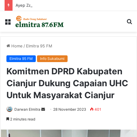
Ayep Zaki Tegaskan, Pemkot Sukabumi Fokus Tuntaskan Legalitas Aset Daerah
Menu
Ca
...
Home
/
Elmitra 95 FM
Elmitra 95 FM
Info Sukabumi
Komitmen DPRD Kabupaten
Cianjur Dukung Capaian UHC
Untuk Masyarakat Cianjur
Send
Darwan Elmitra
28 November 2023
401
an
2 minutes read
email