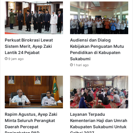
Perkuat Birokrasi Lewat
Audiensi dan Dialog
Sistem Merit, Ayep Zaki
Kebijakan Penguatan Mutu
Lantik 24 Pejabat
Pendidikan di Kabupaten
Sukabumi
9 jam ago
1 hari ago
Rapim Agustus, Ayep Zaki
Layanan Terpadu
Minta Seluruh Perangkat
Kementerian Haji dan Umrah
Daerah Percepat
Kabupaten Sukabumi Untuk
Peningkatan PAD
Calhaj 2027