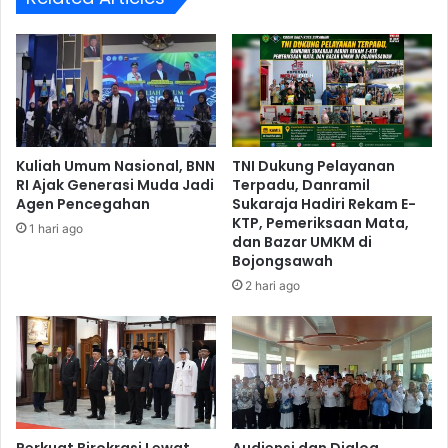
Kuliah Umum Nasional, BNN
TNI Dukung Pelayanan
RI Ajak Generasi Muda Jadi
Terpadu, Danramil
Agen Pencegahan
Sukaraja Hadiri Rekam E-
KTP, Pemeriksaan Mata,
1 hari ago
dan Bazar UMKM di
Bojongsawah
2 hari ago
Perkuat Birokrasi Lewat
Audiensi dan Dialog