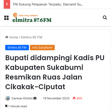
TNI Dukung Pelayanan Terpadu, Danramil Sukaraja Hadiri Rekam E-KTP, Pemeriksaan Mata, dan Bazar UMKM di Bojongsawah
Menu
Ca
...
Home
/
Elmitra 95 FM
Elmitra 95 FM
Info Sukabumi
Bupati didampingi Kadis PU
Kabupaten Sukabumi
Resmikan Ruas Jalan
Cikakak-Ciputat
Send
Darwan Elmitra
16 November 2023
400
an
1 minute read
email