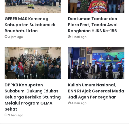
GEBER MAS Kemenag
Dentuman Tambur dan
Kabupaten Sukabumi di
Plara Fest, Tandai Awal
Raudhatul Irfan
Rangkaian HJKS Ke-156
3 jam ago
2 hari ago
DPPKB Kabupaten
Kuliah Umum Nasional,
Sukabumi Dukung Edukasi
BNN RI Ajak Generasi Muda
Keluarga Berisiko Stunting
Jadi Agen Pencegahan
Melalui Program GEMA
4 hari ago
Sehat
3 hari ago