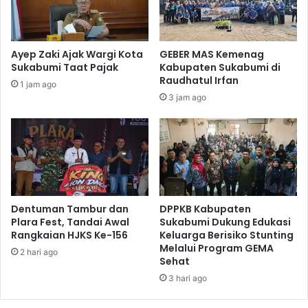
Ayep Zaki Ajak Wargi Kota
GEBER MAS Kemenag
Sukabumi Taat Pajak
Kabupaten Sukabumi di
Raudhatul Irfan
1 jam ago
3 jam ago
Dentuman Tambur dan
DPPKB Kabupaten
Plara Fest, Tandai Awal
Sukabumi Dukung Edukasi
Rangkaian HJKS Ke-156
Keluarga Berisiko Stunting
Melalui Program GEMA
2 hari ago
Sehat
3 hari ago