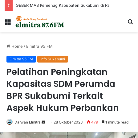
GEBER MAS Kemenag Kabupaten Sukabumi di Raudhatul Irfan
Menu
Ca
...
Home
/
Elmitra 95 FM
Elmitra 95 FM
Info Sukabumi
Pelatihan Peningkatan
Kapasitas SDM Perumda
BPR Sukabumi Terkait
Aspek Hukum Perbankan
Send
Darwan Elmitra
28 Oktober 2023
479
1 minute read
an
email