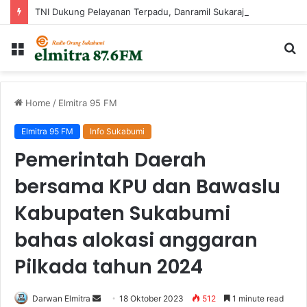
TNI Dukung Pelayanan Terpadu, Danramil Sukaraja Hadiri Rekam E-KTP, Pemeriksaan Mata, dan Bazar UMKM di Bojongsawah
Menu
Ca
...
Home
/
Elmitra 95 FM
Elmitra 95 FM
Info Sukabumi
Pemerintah Daerah
bersama KPU dan Bawaslu
Kabupaten Sukabumi
bahas alokasi anggaran
Pilkada tahun 2024
Send
Darwan Elmitra
18 Oktober 2023
512
1 minute read