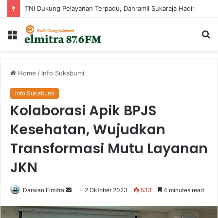
TNI Dukung Pelayanan Terpadu, Danramil Sukaraja Hadiri Rekam E-KTP, Pemeriksaan Mata, dan Bazar UMKM di Bojongsawah
Menu
Ca
...
Home
/
Info Sukabumi
Info Sukabumi
Kolaborasi Apik BPJS
Kesehatan, Wujudkan
Transformasi Mutu Layanan
JKN
Send
Darwan Elmitra
2 Oktober 2023
533
4 minutes read
an
email