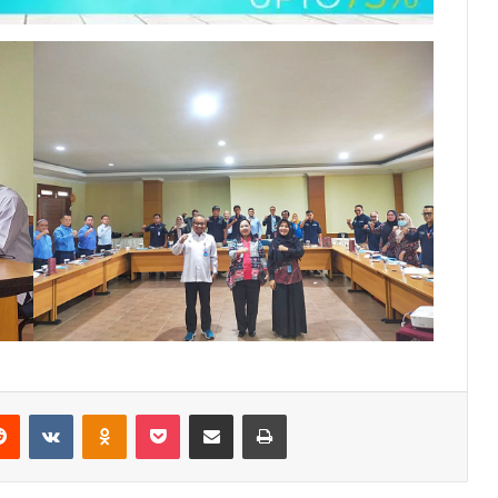
erest
Reddit
VKontakte
Odnoklassniki
Pocket
Share via Email
Print