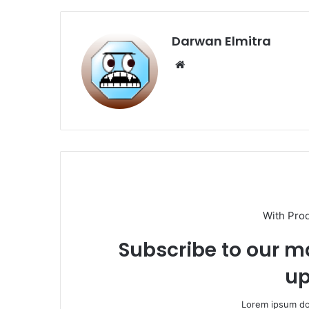
Darwan Elmitra
Website
With Pro
Subscribe to our ma
up
Lorem ipsum dol