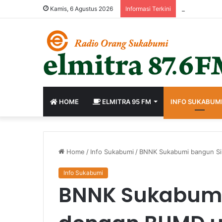
Rapim Agustu
Kamis, 6 Agustus 2026
Informasi Terkini
HOME
ELMITRA 95 FM
INFO SUKABUM
Home
/
Info Sukabumi
/
BNNK Sukabumi bangun Si
Info Sukabumi
BNNK Sukabumi