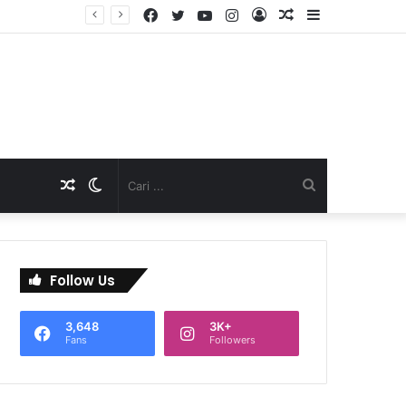
Facebook
Twitter
YouTube
Instagram
Log
Artikel
Sidebar
D
In
Acak
Artikel
Switch
Cari
Acak
skin
...
Follow Us
3,648
3K+
Fans
Followers