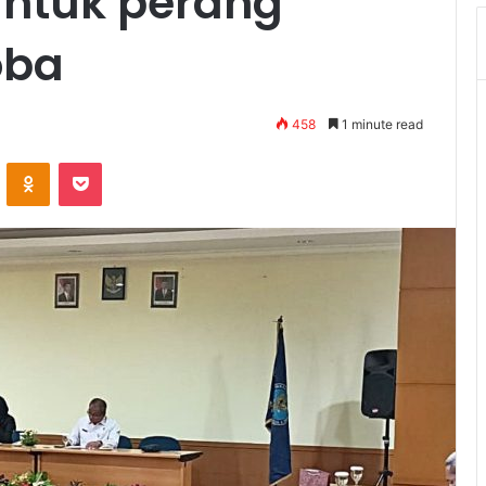
ntuk perang
oba
458
1 minute read
VKontakte
Odnoklassniki
Pocket