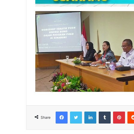
Facebook
Twitter
LinkedIn
Tumblr
Pint
Share