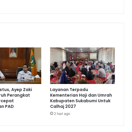
tus, Ayep Zaki
Layanan Terpadu
ruh Perangkat
Kementerian Haji dan Umrah
rcepat
Kabupaten Sukabumi Untuk
an PAD
Calhaj 2027
2 hari ago