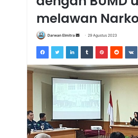
dengan BUMD u
melawan Nark
Send
Darwan Elmitra
29 Agustus 2023
an
Facebook
Twitter
LinkedIn
Tumblr
Pinterest
Reddit
email