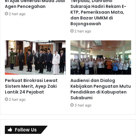
RI Ajak Generasi Muda Jadi
Terpadu, Danramil
Agen Pencegahan
Sukaraja Hadiri Rekam E-
KTP, Pemeriksaan Mata,
2 hari ago
dan Bazar UMKM di
Bojongsawah
2 hari ago
Perkuat Birokrasi Lewat
Audiensi dan Dialog
Sistem Merit, Ayep Zaki
Kebijakan Penguatan Mutu
Lantik 24 Pejabat
Pendidikan di Kabupaten
Sukabumi
2 hari ago
3 hari ago
Follow Us