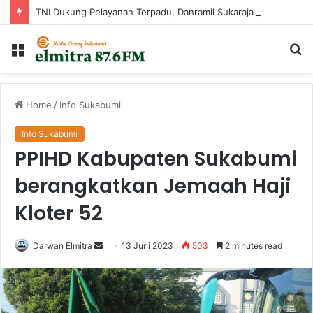
TNI Dukung Pelayanan Terpadu, Danramil Sukaraja Hadiri Rekam E-KTP, Pemeriksaan Mata, dan Bazar UMKM di Bojongsawah
Menu
Ca
...
Home
/
Info Sukabumi
Info Sukabumi
PPIHD Kabupaten Sukabumi
berangkatkan Jemaah Haji
Kloter 52
Send
Darwan Elmitra
13 Juni 2023
503
2 minutes read
an
email