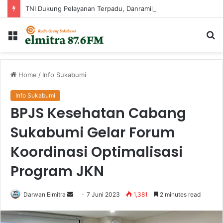
TNI Dukung Pelayanan Terpadu, Danramil Sukaraja Hadiri Rekam E-KTP, Pemeriksaan Mata, dan Bazar UMKM di Bojongsawah
Menu
Ca
...
Home
/
Info Sukabumi
Info Sukabumi
BPJS Kesehatan Cabang
Sukabumi Gelar Forum
Koordinasi Optimalisasi
Program JKN
Send
Darwan Elmitra
7 Juni 2023
1,381
2 minutes read
an
email