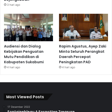
3 hari ago
Audiensi dan Dialog
Rapim Agustus, Ayep Zaki
Kebijakan Penguatan
Minta Seluruh Perangkat
Mutu Pendidikan di
Daerah Percepat
Kabupaten Sukabumi
Peningkatan PAD
4 hari ago
4 hari ago
Most Viewed Posts
17 Desember 2022
Fontainebleau A Forgotten Treasure