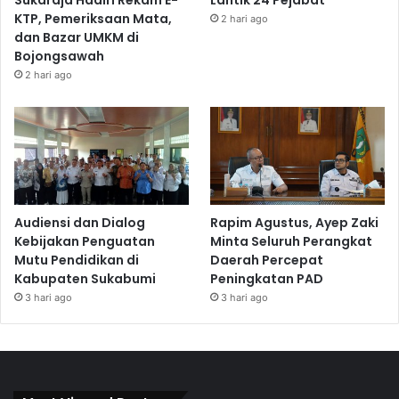
Sukaraja Hadiri Rekam E-
Lantik 24 Pejabat
KTP, Pemeriksaan Mata,
2 hari ago
dan Bazar UMKM di
Bojongsawah
2 hari ago
Audiensi dan Dialog
Rapim Agustus, Ayep Zaki
Kebijakan Penguatan
Minta Seluruh Perangkat
Mutu Pendidikan di
Daerah Percepat
Kabupaten Sukabumi
Peningkatan PAD
3 hari ago
3 hari ago