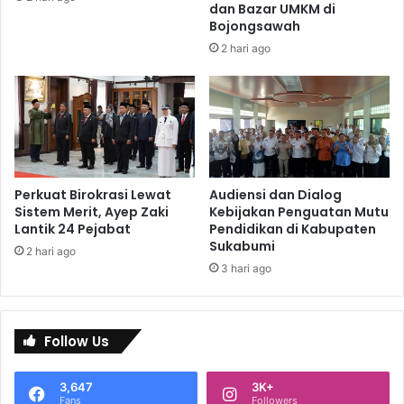
dan Bazar UMKM di
Bojongsawah
2 hari ago
Perkuat Birokrasi Lewat
Audiensi dan Dialog
Sistem Merit, Ayep Zaki
Kebijakan Penguatan Mutu
Lantik 24 Pejabat
Pendidikan di Kabupaten
Sukabumi
2 hari ago
3 hari ago
Follow Us
3,647
3K+
Fans
Followers