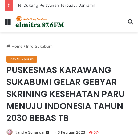
TNI Dukung Pelayanan Terpadu, Danramil Sukaraja Hadiri Rekam E-KTP, Pemeriksaan Mata, dan Bazar UMKM di Bojongsawah
Menu
Ca
...
Home
/
Info Sukabumi
Info Sukabumi
PUSKESMAS KARAWANG
SUKABUMI GELAR GEBYAR
SKRINING KESEHATAN PARU
MENUJU INDONESIA TAHUN
2030 BEBAS TB
Send
Nandre Sunandar
3 Februari 2023
574