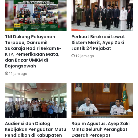
TNI Dukung Pelayanan
Perkuat Birokrasi Lewat
Terpadu, Danramil
Sistem Merit, Ayep Zaki
Sukaraja Hadiri Rekam E-
Lantik 24 Pejabat
KTP, Pemeriksaan Mata,
12 jam ago
dan Bazar UMKM di
Bojongsawah
11 jam ago
Audiensi dan Dialog
Rapim Agustus, Ayep Zaki
Kebijakan Penguatan Mutu
Minta Seluruh Perangkat
Pendidikan di Kabupaten
Daerah Percepat