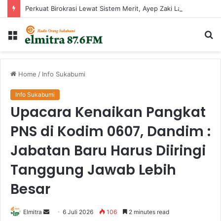
Perkuat Birokrasi Lewat Sistem Merit, Ayep Zaki Lantik 24 Pejabat
Menu
Ca
...
Home
/
Info Sukabumi
Info Sukabumi
Upacara Kenaikan Pangkat
PNS di Kodim 0607, Dandim :
Jabatan Baru Harus Diiringi
Tanggung Jawab Lebih
Besar
Send
Elmitra
6 Juli 2026
106
2 minutes read