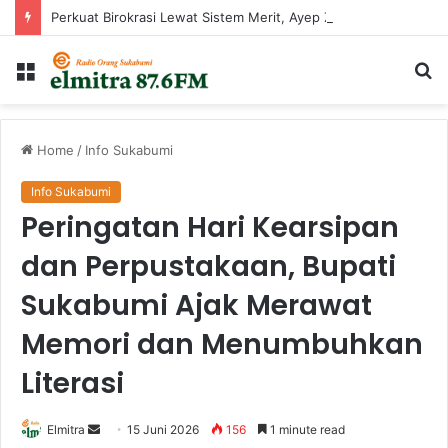
Perkuat Birokrasi Lewat Sistem Merit, Ayep Zaki Lantik 24 Pejabat
Menu
Ca
...
Home
/
Info Sukabumi
Info Sukabumi
Peringatan Hari Kearsipan
dan Perpustakaan, Bupati
Sukabumi Ajak Merawat
Memori dan Menumbuhkan
Literasi
Send
Elmitra
15 Juni 2026
156
1 minute read