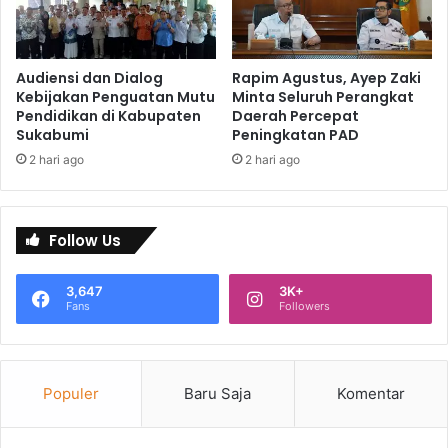
Audiensi dan Dialog
Rapim Agustus, Ayep Zaki
Kebijakan Penguatan Mutu
Minta Seluruh Perangkat
Pendidikan di Kabupaten
Daerah Percepat
Sukabumi
Peningkatan PAD
2 hari ago
2 hari ago
Follow Us
3,647
3K+
Fans
Followers
Populer
Baru Saja
Komentar