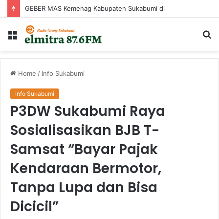
GEBER MAS Kemenag Kabupaten Sukabumi di Raudhatul Irfan
Menu
Ca
...
Home
/
Info Sukabumi
Info Sukabumi
P3DW Sukabumi Raya
Sosialisasikan BJB T-
Samsat “Bayar Pajak
Kendaraan Bermotor,
Tanpa Lupa dan Bisa
Dicicil”