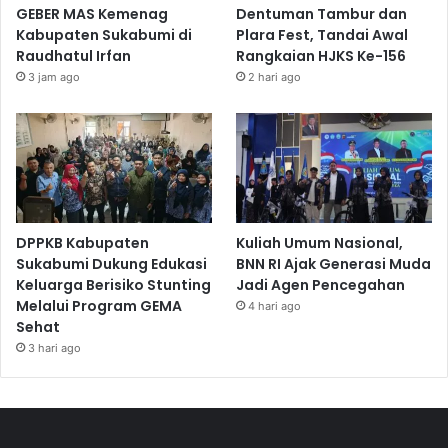
GEBER MAS Kemenag
Dentuman Tambur dan
Kabupaten Sukabumi di
Plara Fest, Tandai Awal
Raudhatul Irfan
Rangkaian HJKS Ke-156
3 jam ago
2 hari ago
DPPKB Kabupaten
Kuliah Umum Nasional,
Sukabumi Dukung Edukasi
BNN RI Ajak Generasi Muda
Keluarga Berisiko Stunting
Jadi Agen Pencegahan
Melalui Program GEMA
4 hari ago
Sehat
3 hari ago