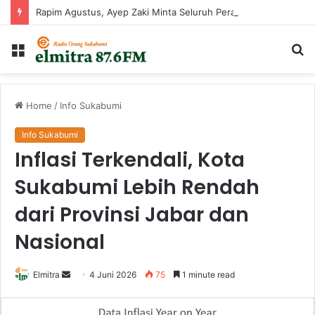
Rapim Agustus, Ayep Zaki Minta Seluruh Perangkat Daerah Percepat Peningkatan PAD
Menu
Ca
...
Home
/
Info Sukabumi
Info Sukabumi
Inflasi Terkendali, Kota
Sukabumi Lebih Rendah
dari Provinsi Jabar dan
Nasional
Send
Elmitra
4 Juni 2026
75
1 minute read
an
email