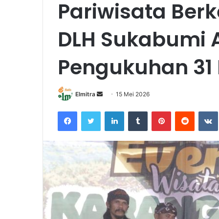
Pariwisata Berk
DLH Sukabumi A
Pengukuhan 31 
Send
Elmitra
15 Mei 2026
an
Facebook
Twitter
LinkedIn
Tumblr
Pinterest
Reddit
email