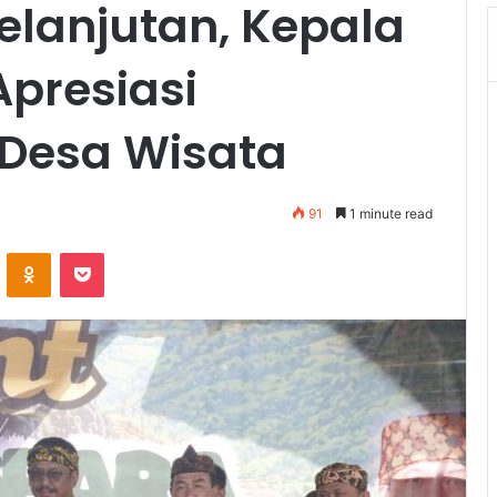
elanjutan, Kepala
presiasi
Desa Wisata
91
1 minute read
VKontakte
Odnoklassniki
Pocket