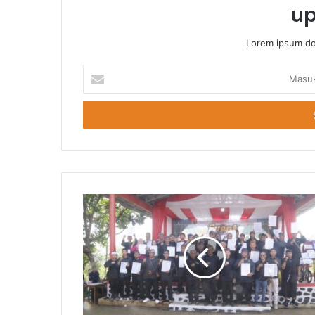
up
Lorem ipsum dol
Masukkan
Email
Anda