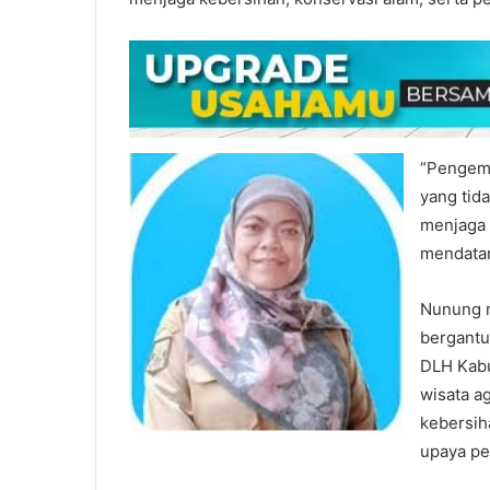
“Pengemb
yang tid
menjaga k
mendatan
Nunung m
bergantu
DLH Kabu
wisata a
kebersih
upaya pe