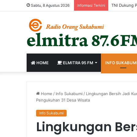
Sabtu, 8 Agustus 2026
Informasi Terkini
HOME
ELMITRA 95 FM
INFO SUKABUM
Home
/
Info Sukabumi
/
Lingkungan Bersih Jadi Ku
Pengukuhan 31 Desa Wisata
Info Sukabumi
Lingkungan Bers