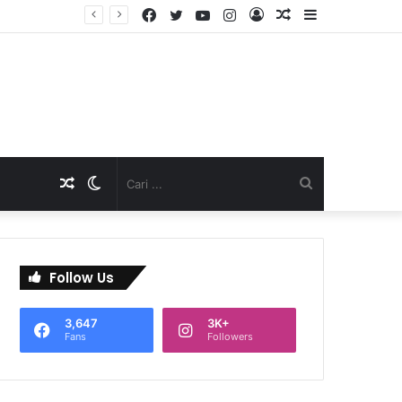
Facebook
Twitter
YouTube
Instagram
Log
Artikel
Sidebar
TNI Dukung Pelayanan Terpadu, Danramil Sukaraja Hadiri Rekam E-KTP, Pemeriksaan Mata, dan Bazar UMKM di Bojongsawah
In
Acak
Artikel
Switch
Cari
Acak
skin
...
Follow Us
3,647
3K+
Fans
Followers