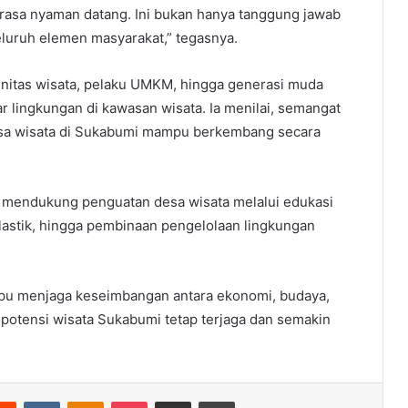
rasa nyaman datang. Ini bukan hanya tanggung jawab
luruh elemen masyarakat,” tegasnya.
nitas wisata, pelaku UMKM, hingga generasi muda
ingkungan di kawasan wisata. Ia menilai, semangat
esa wisata di Sukabumi mampu berkembang secara
 mendukung penguatan desa wisata melalui edukasi
astik, hingga pembinaan pengelolaan lingkungan
mpu menjaga keseimbangan antara ekonomi, budaya,
 potensi wisata Sukabumi tetap terjaga dan semakin
erest
Reddit
VKontakte
Odnoklassniki
Pocket
Share via Email
Print