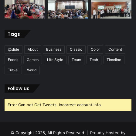
Tags
@slide
About
Business
Classic
Color
Content
Foods
Games
Life Style
Team
Tech
Timeline
Travel
World
Follow us
Error Can not Get Tweets, Incorrect account info.
© Copyright 2026, All Rights Reserved | Proudly Hosted by