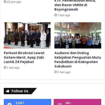
KTP, Pemeriksaan Mata,
22 jam ago
dan Bazar UMKM di
Bojongsawah
1 hari ago
Perkuat Birokrasi Lewat
Audiensi dan Dialog
Sistem Merit, Ayep Zaki
Kebijakan Penguatan Mutu
Lantik 24 Pejabat
Pendidikan di Kabupaten
Sukabumi
1 hari ago
2 hari ago
Follow Us
3,647
3K+