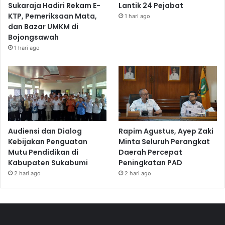
Sukaraja Hadiri Rekam E-
Lantik 24 Pejabat
KTP, Pemeriksaan Mata,
1 hari ago
dan Bazar UMKM di
Bojongsawah
1 hari ago
Audiensi dan Dialog
Rapim Agustus, Ayep Zaki
Kebijakan Penguatan
Minta Seluruh Perangkat
Mutu Pendidikan di
Daerah Percepat
Kabupaten Sukabumi
Peningkatan PAD
2 hari ago
2 hari ago