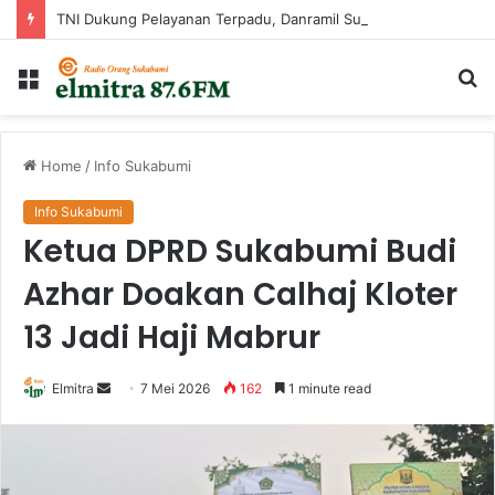
TNI Dukung Pelayanan Terpadu, Danramil Sukaraja Hadiri Rekam E-KTP, Pemeriksaan Mata, dan Bazar UMKM di Bojongsawah
Menu
Ca
...
Home
/
Info Sukabumi
Info Sukabumi
Ketua DPRD Sukabumi Budi
Azhar Doakan Calhaj Kloter
13 Jadi Haji Mabrur
Send
Elmitra
7 Mei 2026
162
1 minute read
an
email