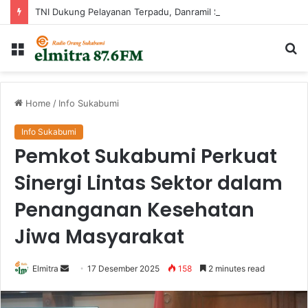
TNI Dukung Pelayanan Terpadu, Danramil Sukaraja Hadiri Rekam E-KTP, Pemeriksaan Mata, dan Bazar UMKM di Bojongsawah
Menu
Ca
...
Home
/
Info Sukabumi
Info Sukabumi
Pemkot Sukabumi Perkuat
Sinergi Lintas Sektor dalam
Penanganan Kesehatan
Jiwa Masyarakat
Send
Elmitra
17 Desember 2025
158
2 minutes read
an
email