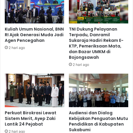
Kuliah Umum Nasional, BNN
TNI Dukung Pelayanan
RI Ajak Generasi Muda Jadi
Terpadu, Danramil
Agen Pencegahan
Sukaraja Hadiri Rekam E-
KTP, Pemeriksaan Mata,
2 hari ago
dan Bazar UMKM di
Bojongsawah
2 hari ago
Perkuat Birokrasi Lewat
Audiensi dan Dialog
Sistem Merit, Ayep Zaki
Kebijakan Penguatan Mutu
Lantik 24 Pejabat
Pendidikan di Kabupaten
Sukabumi
2 hari ago