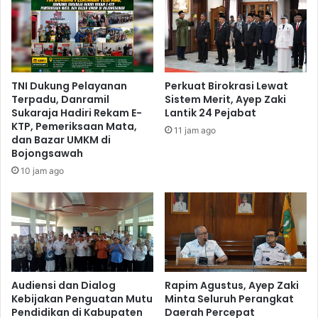
TNI Dukung Pelayanan
Perkuat Birokrasi Lewat
Terpadu, Danramil
Sistem Merit, Ayep Zaki
Sukaraja Hadiri Rekam E-
Lantik 24 Pejabat
KTP, Pemeriksaan Mata,
11 jam ago
dan Bazar UMKM di
Bojongsawah
10 jam ago
Audiensi dan Dialog
Rapim Agustus, Ayep Zaki
Kebijakan Penguatan Mutu
Minta Seluruh Perangkat
Pendidikan di Kabupaten
Daerah Percepat