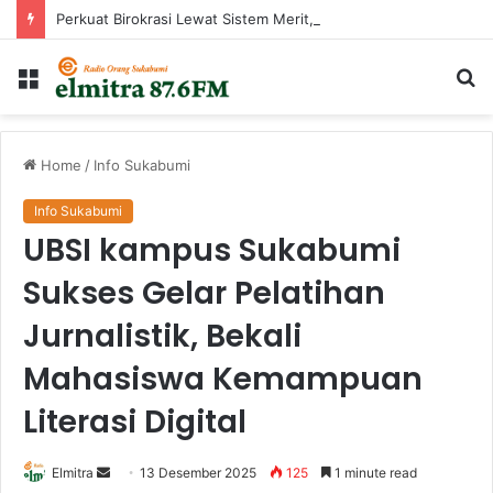
Perkuat Birokrasi Lewat Sistem Merit, Ayep Zaki Lantik 24 Pejabat
Menu
Ca
...
Home
/
Info Sukabumi
Info Sukabumi
UBSI kampus Sukabumi
Sukses Gelar Pelatihan
Jurnalistik, Bekali
Mahasiswa Kemampuan
Literasi Digital
Send
Elmitra
13 Desember 2025
125
1 minute read