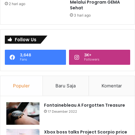
Melalui Program GEMA
2 hari ago
Sehat
3 hari ago
Follow Us
3,648
3K+
Fans
Followers
Populer
Baru Saja
Komentar
Fontainebleau A Forgotten Treasure
17 Desember 2022
Xbox boss talks Project Scorpio price