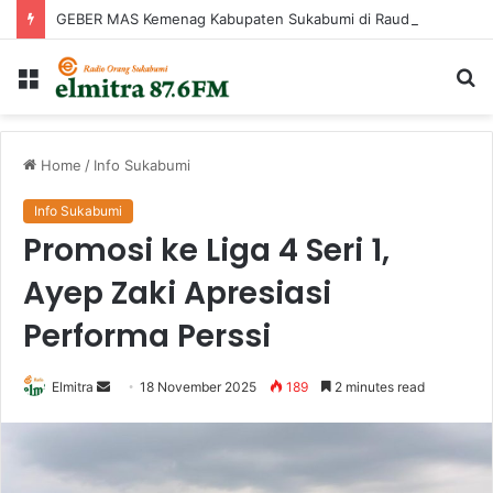
GEBER MAS Kemenag Kabupaten Sukabumi di Raudhatul Irfan
Menu
Ca
...
Home
/
Info Sukabumi
Info Sukabumi
Promosi ke Liga 4 Seri 1,
Ayep Zaki Apresiasi
Performa Perssi
Send
Elmitra
18 November 2025
189
2 minutes read
an
email