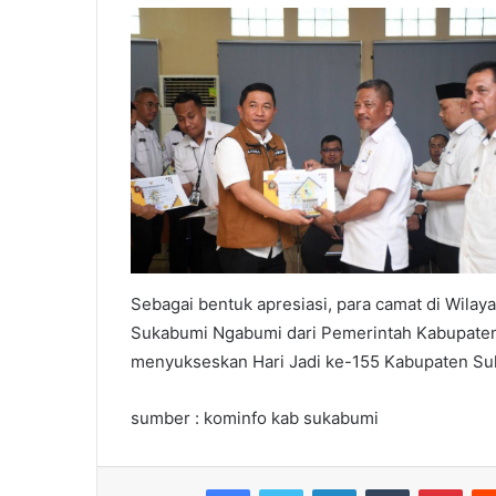
Sebagai bentuk apresiasi, para camat di Wila
Sukabumi Ngabumi dari Pemerintah Kabupaten
menyukseskan Hari Jadi ke-155 Kabupaten Su
sumber : kominfo kab sukabumi
Facebook
Twitter
LinkedIn
Tumblr
Pint