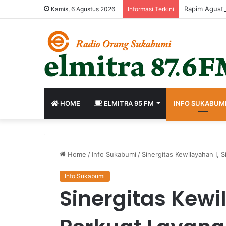
Rapim Agustu
Kamis, 6 Agustus 2026
Informasi Terkini
HOME
ELMITRA 95 FM
INFO SUKABUM
Home
/
Info Sukabumi
/
Sinergitas Kewilayahan I, 
Info Sukabumi
Sinergitas Kewil