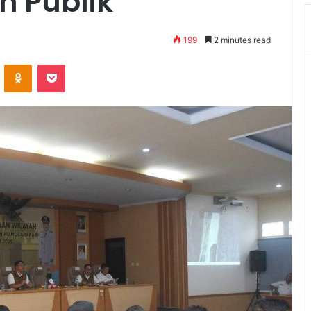
n Publik
199
2 minutes read
VKontakte
Odnoklassniki
Pocket