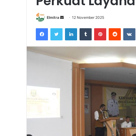
Perkuat Layana
Send
Elmitra
12 November 2025
an
Facebook
Twitter
LinkedIn
Tumblr
Pinterest
Reddit
email