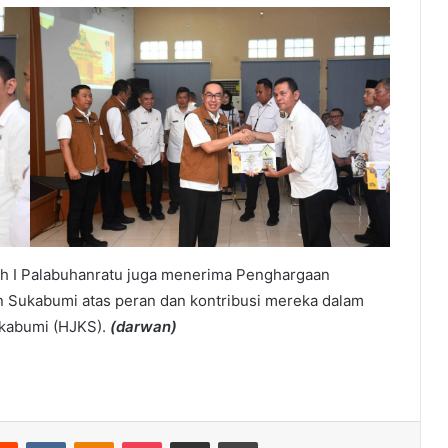
yah I Palabuhanratu juga menerima Penghargaan
 Sukabumi atas peran dan kontribusi mereka dalam
kabumi (HJKS).
(darwan)
erest
Reddit
VKontakte
Odnoklassniki
Pocket
Share via Email
Print