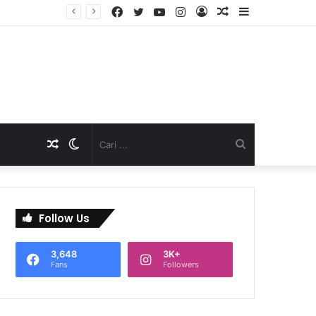
Facebook
Twitter
YouTube
Instagram
Log
Artikel
Sidebar
D
In
Acak
Artikel
Switch
Cari
Acak
skin
...
Follow Us
3,648
3K+
Fans
Followers