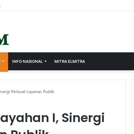
s, Ayep Zaki Minta Seluruh Perangkat Daerah Percepat Peningkatan PA
I
INFO NASIONAL
MITRA ELMITRA
Sinergi Perkuat Layanan Publik
ayahan I, Sinergi