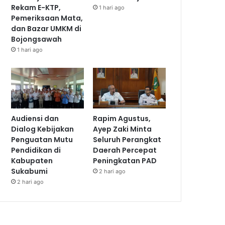
Rekam E-KTP,
1 hari ago
Pemeriksaan Mata,
dan Bazar UMKM di
Bojongsawah
1 hari ago
Audiensi dan
Rapim Agustus,
Dialog Kebijakan
Ayep Zaki Minta
Penguatan Mutu
Seluruh Perangkat
Pendidikan di
Daerah Percepat
Kabupaten
Peningkatan PAD
Sukabumi
2 hari ago
2 hari ago