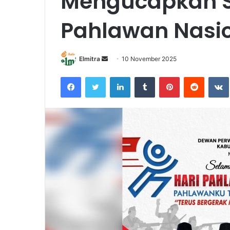
Mengucapkan S
Pahlawan Nasi
Send
Elmitra
10 November 2025
an
Facebook
Twitter
LinkedIn
Tumblr
Pinterest
Reddit
email