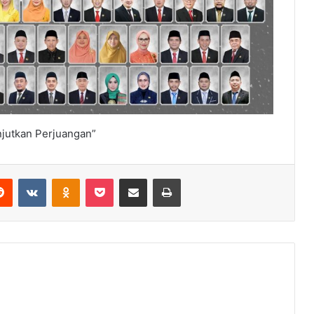
jutkan Perjuangan”
erest
Reddit
VKontakte
Odnoklassniki
Pocket
Share via Email
Print