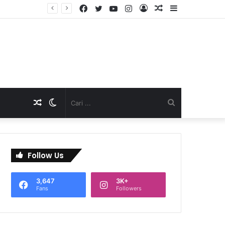
Facebook
Twitter
YouTube
Instagram
Log
Artikel
Sidebar
TNI Dukung Pelayanan Terpadu, Danramil Sukaraja Hadiri Rekam E-KTP, Pemeriksaan Mata, dan Bazar UMKM di Bojongsawah
In
Acak
Artikel
Switch
Cari
Acak
skin
...
Follow Us
3,647
3K+
Fans
Followers