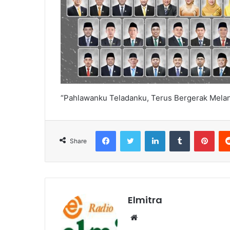
“Pahlawanku Teladanku, Terus Bergerak Melan
Facebook
Twitter
LinkedIn
Tumblr
Pint
Share
Elmitra
Website