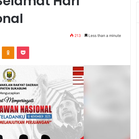
elamat Hari
onal
213
Less than a minute
VKontakte
Odnoklassniki
Pocket