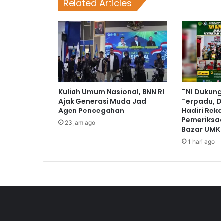
Related Articles
Kuliah Umum Nasional, BNN RI
TNI Dukun
Ajak Generasi Muda Jadi
Terpadu, D
Agen Pencegahan
Hadiri Rek
Pemeriksa
23 jam ago
Bazar UMK
1 hari ago