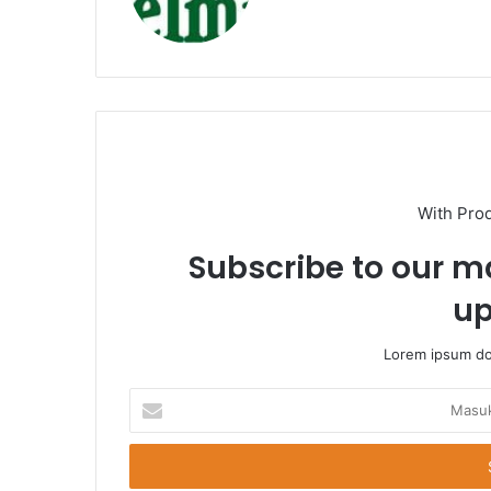
With Pro
Subscribe to our ma
up
Lorem ipsum dol
Masukkan
Email
Anda