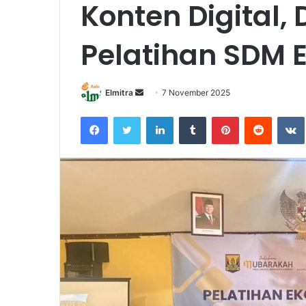
Konten Digital, 
Pelatihan SDM E
Send
Elmitra
7 November 2025
an
Facebook
Twitter
LinkedIn
Tumblr
Pinterest
Reddit
email