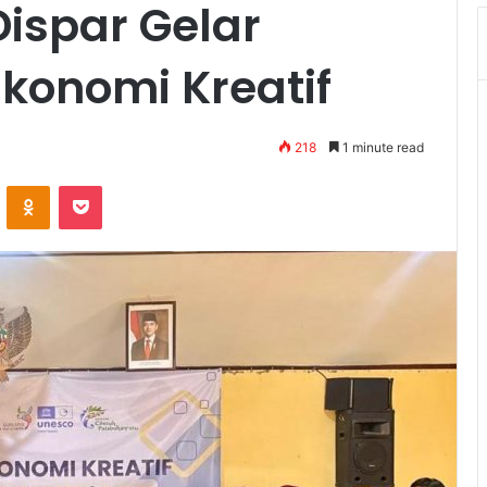
Dispar Gelar
konomi Kreatif
218
1 minute read
VKontakte
Odnoklassniki
Pocket