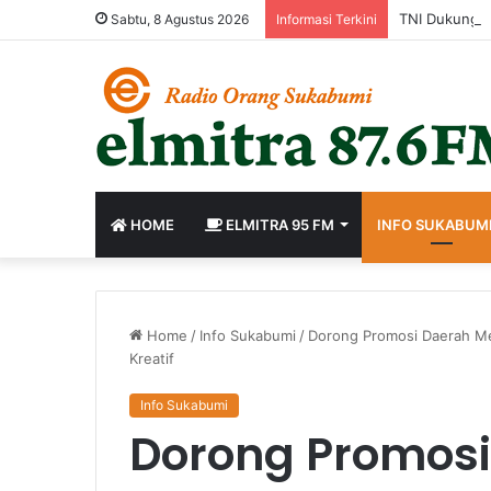
Sabtu, 8 Agustus 2026
Informasi Terkini
HOME
ELMITRA 95 FM
INFO SUKABUM
Home
/
Info Sukabumi
/
Dorong Promosi Daerah Mel
Kreatif
Info Sukabumi
Dorong Promosi