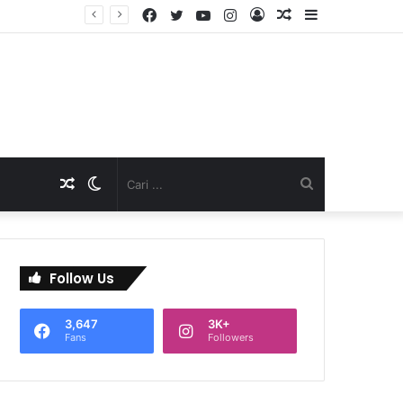
Facebook
Twitter
YouTube
Instagram
Log
Artikel
Sidebar
TNI Dukung Pelayanan Terpadu, Danramil Sukaraja Hadiri Rekam E-KTP, Pemeriksaan Mata, dan Bazar UMKM di Bojongsawah
In
Acak
Artikel
Switch
Cari
Acak
skin
...
Follow Us
3,647
3K+
Fans
Followers