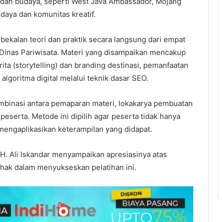
al dan budaya, seperti West Java Ambassador, Mojang
daya dan komunitas kreatif.
ekalan teori dan praktik secara langsung dari empat
i Dinas Pariwisata. Materi yang disampaikan mencakup
erita (storytelling) dan branding destinasi, pemanfaatan
 algoritma digital melalui teknik dasar SEO.
mbinasi antara pemaparan materi, lokakarya pembuatan
 peserta. Metode ini dipilih agar peserta tidak hanya
engaplikasikan keterampilan yang didapat.
H. Ali Iskandar menyampaikan apresiasinya atas
ihak dalam menyukseskan pelatihan ini.