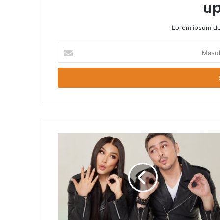
up
Lorem ipsum dol
Masukkan
Email
Anda