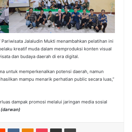
 Pariwisata Jalaludin Mukti menambahkan pelatihan ini
pelaku kreatif muda dalam memproduksi konten visual
ata dan budaya daerah di era digital.
utama untuk memperkenalkan potensi daerah, namun
ihasilkan mampu menarik perhatian public secara luas,”
luas dampak promosi melalui jaringan media sosial
.
(darwan)
erest
Reddit
VKontakte
Odnoklassniki
Pocket
Share via Email
Print