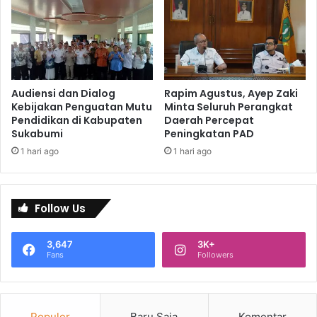
Audiensi dan Dialog
Rapim Agustus, Ayep Zaki
Kebijakan Penguatan Mutu
Minta Seluruh Perangkat
Pendidikan di Kabupaten
Daerah Percepat
Sukabumi
Peningkatan PAD
1 hari ago
1 hari ago
Follow Us
3,647
3K+
Fans
Followers
Populer
Baru Saja
Komentar