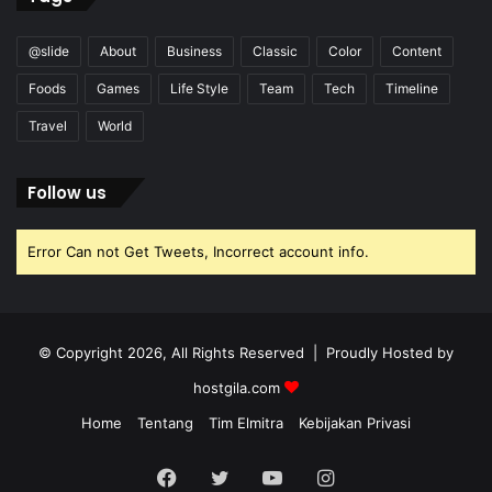
@slide
About
Business
Classic
Color
Content
Foods
Games
Life Style
Team
Tech
Timeline
Travel
World
Follow us
Error Can not Get Tweets, Incorrect account info.
© Copyright 2026, All Rights Reserved | Proudly Hosted by
hostgila.com
Home
Tentang
Tim Elmitra
Kebijakan Privasi
Facebook
Twitter
YouTube
Instagram