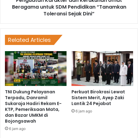
Penguatan Karakter dan Kerukunan Umat
Beragama untuk SDM Pendidikan “Tanamkan
Toleransi Sejak Dini”
Related Articles
TNI Dukung Pelayanan
Perkuat Birokrasi Lewat
Terpadu, Danramil
Sistem Merit, Ayep Zaki
Sukaraja Hadiri Rekam E-
Lantik 24 Pejabat
KTP, Pemeriksaan Mata,
6 jam ago
dan Bazar UMKM di
Bojongsawah
6 jam ago