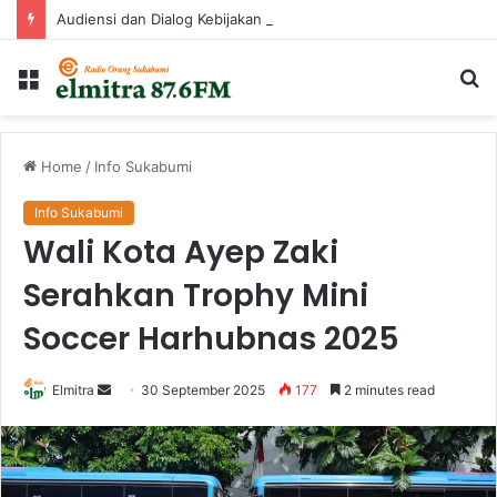
Audiensi dan Dialog Kebijakan Penguatan Mutu Pendidikan di Kabupaten Sukabumi
Menu
Ca
...
Home
/
Info Sukabumi
Info Sukabumi
Wali Kota Ayep Zaki
Serahkan Trophy Mini
Soccer Harhubnas 2025
Send
Elmitra
30 September 2025
177
2 minutes read
an
email