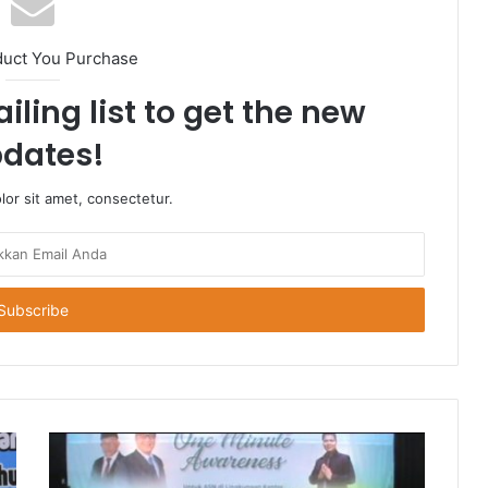
duct You Purchase
iling list to get the new
dates!
or sit amet, consectetur.