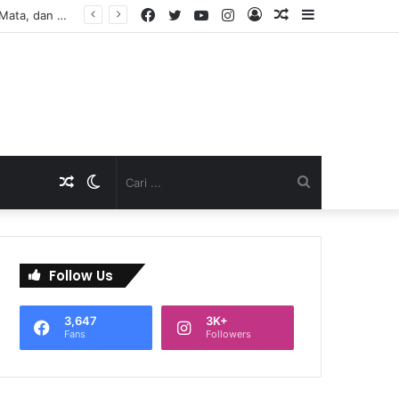
Facebook
Twitter
YouTube
Instagram
Log
Artikel
Sidebar
In
Acak
Artikel
Switch
Cari
Acak
skin
...
Follow Us
3,647
3K+
Fans
Followers