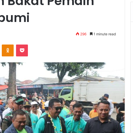
n Bakat Pemain
abumi
296
1 minute read
VKontakte
Odnoklassniki
Pocket