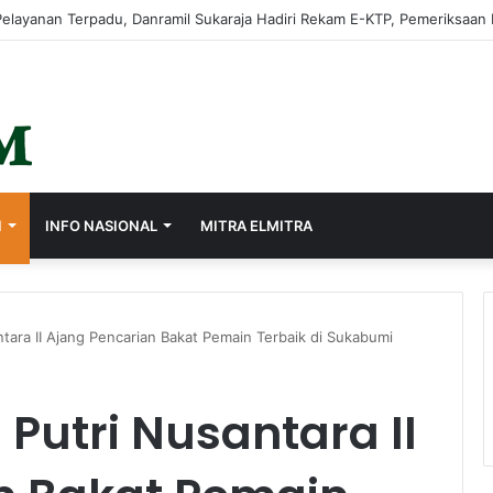
rasi Lewat Sistem Merit, Ayep Zaki Lantik 24 Pejabat
I
INFO NASIONAL
MITRA ELMITRA
tara II Ajang Pencarian Bakat Pemain Terbaik di Sukabumi
Putri Nusantara II