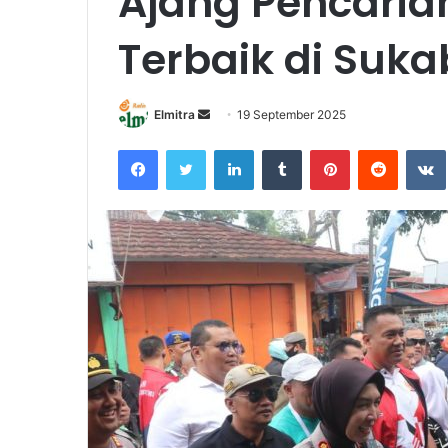
Ajang Pencaria
Terbaik di Suk
Send
Elmitra
19 September 2025
an
Facebook
Twitter
LinkedIn
Tumblr
Pinterest
Reddit
email