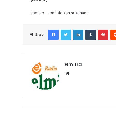
sumber : kominfo kab sukabumi
Facebook
Twitter
LinkedIn
Tumblr
Pint
Share
Elmitra
Website