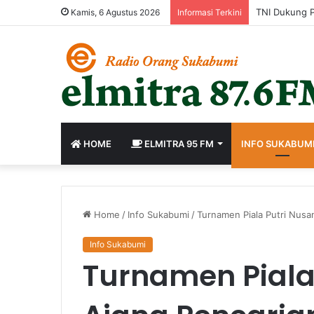
Perkuat Birok
Kamis, 6 Agustus 2026
Informasi Terkini
HOME
ELMITRA 95 FM
INFO SUKABUM
Home
/
Info Sukabumi
/
Turnamen Piala Putri Nusan
Info Sukabumi
Turnamen Piala 