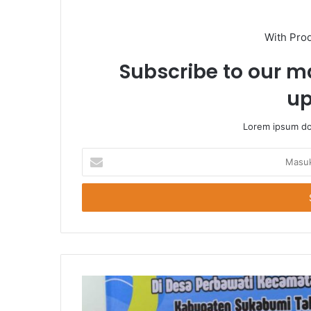
With Pro
Subscribe to our ma
up
Lorem ipsum dol
Masukkan
Email
Anda