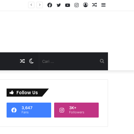
Facebook
Twitter
YouTube
Instagram
Log
Artikel
Sidebar
TNI Dukung Pelayanan Terpadu, Danramil Sukaraja Hadiri Rekam E-KTP, Pemeriksaan Mata, dan Bazar UMKM di Bojongsawah
In
Acak
Artikel
Switch
Cari
Acak
skin
...
Follow Us
3,647
3K+
Fans
Followers