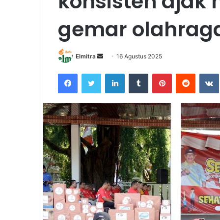
konsisten ajak
gemar olahrag
Send
Elmitra
16 Agustus 2025
an
Facebook
Twitter
LinkedIn
Tumblr
Pinterest
Reddit
email