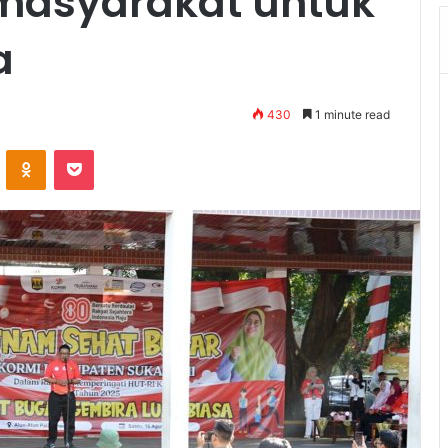
 masyarakat untuk
a
430
1 minute read
VKontakte
Odnoklassniki
Pocket