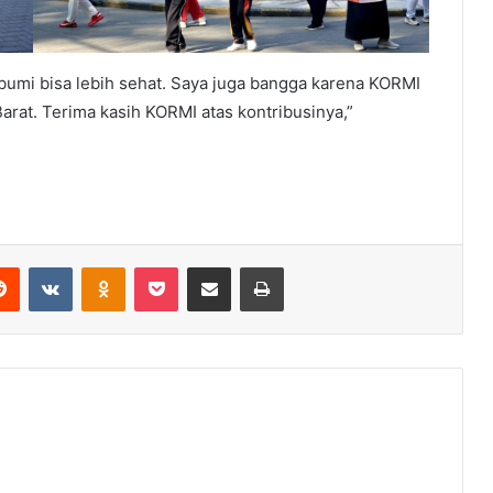
bumi bisa lebih sehat. Saya juga bangga karena KORMI
at. Terima kasih KORMI atas kontribusinya,”
erest
Reddit
VKontakte
Odnoklassniki
Pocket
Share via Email
Print