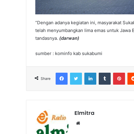
“Dengan adanya kegiatan ini, masyarakat Suka
telah menyumbangkan lima emas untuk Jawa Bar
tandasnya.
(darwan)
sumber : kominfo kab sukabumi
Facebook
Twitter
LinkedIn
Tumblr
Pint
Share
Elmitra
Website