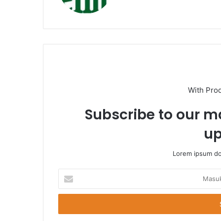
With Pro
Subscribe to our ma
up
Lorem ipsum dol
Masukkan
Email
Anda