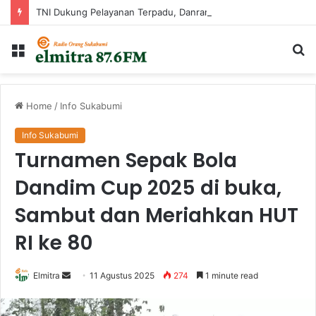
TNI Dukung Pelayanan Terpadu, Danramil Sukaraja Hadiri Rekam E-KTP, Pemeriksaan Mata, dan Bazar UMKM di Bojongsawah
Menu
Ca
...
Home
/
Info Sukabumi
Info Sukabumi
Turnamen Sepak Bola
Dandim Cup 2025 di buka,
Sambut dan Meriahkan HUT
RI ke 80
Send
Elmitra
11 Agustus 2025
274
1 minute read
an
email