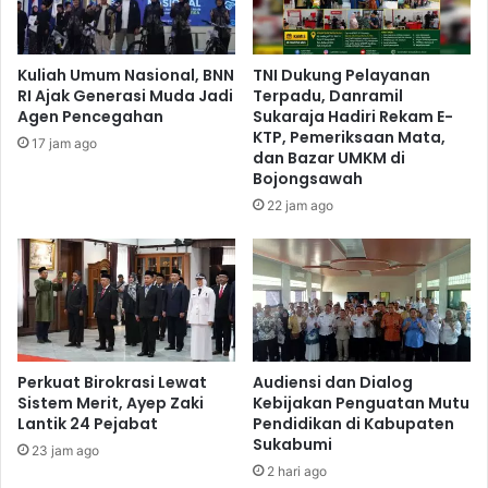
Kuliah Umum Nasional, BNN
TNI Dukung Pelayanan
RI Ajak Generasi Muda Jadi
Terpadu, Danramil
Agen Pencegahan
Sukaraja Hadiri Rekam E-
KTP, Pemeriksaan Mata,
17 jam ago
dan Bazar UMKM di
Bojongsawah
22 jam ago
Perkuat Birokrasi Lewat
Audiensi dan Dialog
Sistem Merit, Ayep Zaki
Kebijakan Penguatan Mutu
Lantik 24 Pejabat
Pendidikan di Kabupaten
Sukabumi
23 jam ago
2 hari ago