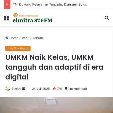
TNI Dukung Pelayanan Terpadu, Danramil Sukaraja Hadiri Rekam E-KTP, Pemeriksaan Mata, dan Bazar UMKM di Bojongsawah
Menu
Ca
...
Home
/
Info Sukabumi
Info Sukabumi
UMKM Naik Kelas, UMKM
tangguh dan adaptif di era
digital
Send
Elmitra
24 Juli 2025
276
1 minute read
an
email