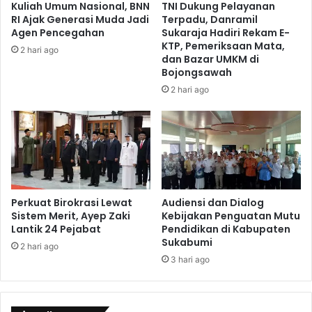
Kuliah Umum Nasional, BNN
TNI Dukung Pelayanan
RI Ajak Generasi Muda Jadi
Terpadu, Danramil
Agen Pencegahan
Sukaraja Hadiri Rekam E-
KTP, Pemeriksaan Mata,
2 hari ago
dan Bazar UMKM di
Bojongsawah
2 hari ago
Perkuat Birokrasi Lewat
Audiensi dan Dialog
Sistem Merit, Ayep Zaki
Kebijakan Penguatan Mutu
Lantik 24 Pejabat
Pendidikan di Kabupaten
Sukabumi
2 hari ago
3 hari ago