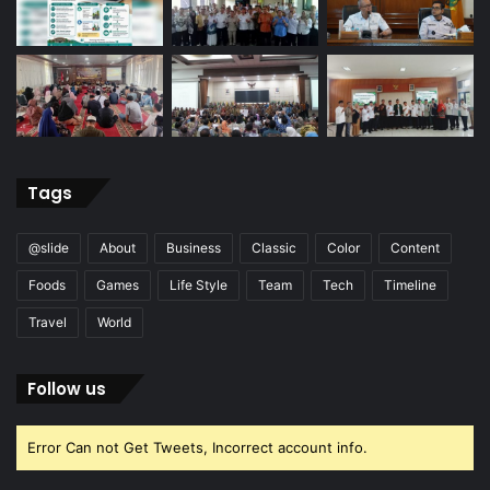
Tags
@slide
About
Business
Classic
Color
Content
Foods
Games
Life Style
Team
Tech
Timeline
Travel
World
Follow us
Error Can not Get Tweets, Incorrect account info.