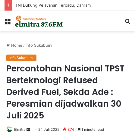
TNI Dukung Pelayanan Terpadu, Danramil Sukaraja Hadiri Rekam E-KTP, Pemeriksaan Mata, dan Bazar UMKM di Bojongsawah
Menu
Ca
...
Home
/
Info Sukabumi
Info Sukabumi
Percontohan Nasional TPST
Berteknologi Refused
Derived Fuel, Sekda Ade :
Peresmian dijadwalkan 30
Juli 2025
Send
Elmitra
24 Juli 2025
374
1 minute read