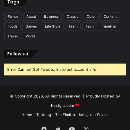
Tags
@slide
About
Business
Classic
Color
Content
Foods
Games
Life Style
Team
Tech
Timeline
Travel
World
Follow us
Error Can not Get Tweets, Incorrect account info.
© Copyright 2026, All Rights Reserved | Proudly Hosted by
hostgila.com
Home
Tentang
Tim Elmitra
Kebijakan Privasi
Facebook
Twitter
YouTube
Instagram