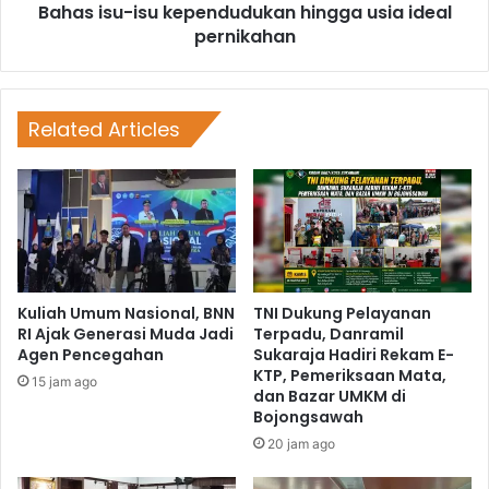
Bahas isu-isu kependudukan hingga usia ideal
pernikahan
Related Articles
Kuliah Umum Nasional, BNN
TNI Dukung Pelayanan
RI Ajak Generasi Muda Jadi
Terpadu, Danramil
Agen Pencegahan
Sukaraja Hadiri Rekam E-
KTP, Pemeriksaan Mata,
15 jam ago
dan Bazar UMKM di
Bojongsawah
20 jam ago