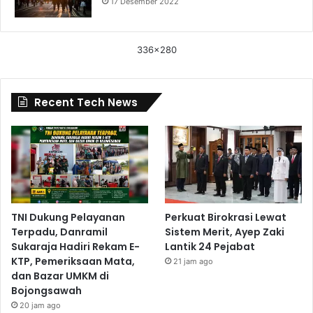
17 Desember 2022
336x280
Recent Tech News
TNI Dukung Pelayanan
Perkuat Birokrasi Lewat
Terpadu, Danramil
Sistem Merit, Ayep Zaki
Sukaraja Hadiri Rekam E-
Lantik 24 Pejabat
KTP, Pemeriksaan Mata,
21 jam ago
dan Bazar UMKM di
Bojongsawah
20 jam ago