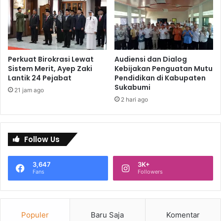
Perkuat Birokrasi Lewat
Audiensi dan Dialog
Sistem Merit, Ayep Zaki
Kebijakan Penguatan Mutu
Lantik 24 Pejabat
Pendidikan di Kabupaten
Sukabumi
21 jam ago
2 hari ago
Follow Us
3,647
3K+
Fans
Followers
Populer
Baru Saja
Komentar