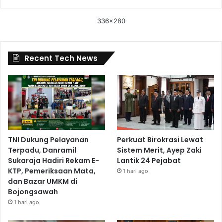
336x280
Recent Tech News
TNI Dukung Pelayanan
Perkuat Birokrasi Lewat
Terpadu, Danramil
Sistem Merit, Ayep Zaki
Sukaraja Hadiri Rekam E-
Lantik 24 Pejabat
KTP, Pemeriksaan Mata,
1 hari ago
dan Bazar UMKM di
Bojongsawah
1 hari ago