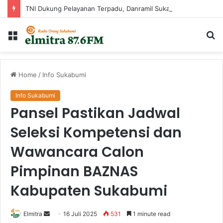
TNI Dukung Pelayanan Terpadu, Danramil Sukaraja Hadiri Rekam E-KTP, Pemeriksaan Mata, dan Bazar UMKM di Bojongsawah
Menu
Ca
...
Home
/
Info Sukabumi
Info Sukabumi
Pansel Pastikan Jadwal
Seleksi Kompetensi dan
Wawancara Calon
Pimpinan BAZNAS
Kabupaten Sukabumi
Send
Elmitra
16 Juli 2025
531
1 minute read