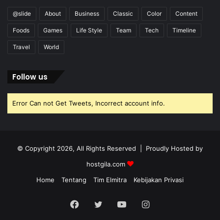
@slide
About
Business
Classic
Color
Content
Foods
Games
Life Style
Team
Tech
Timeline
Travel
World
Follow us
Error Can not Get Tweets, Incorrect account info.
© Copyright 2026, All Rights Reserved | Proudly Hosted by
hostgila.com
Home
Tentang
Tim Elmitra
Kebijakan Privasi
Facebook
Twitter
YouTube
Instagram