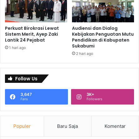
Perkuat Birokrasi Lewat
Audiensi dan Dialog
Sistem Merit, Ayep Zaki
Kebijakan Penguatan Mutu
Lantik 24 Pejabat
Pendidikan di Kabupaten
Sukabumi
1 hari ago
2 hari ago
Follow Us
3,647
3K+
Fans
Followers
Populer
Baru Saja
Komentar