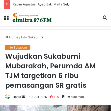
Rapim Agustus, Ayep Zaki Minta Seluruh Perangkat Daerah Percepat Peningkatan PAD
Menu
Ca
...
Home
/
Info Sukabumi
Info Sukabumi
Wujudkan Sukabumi
Mubarakah, Perumda AM
TJM targetkan 6 ribu
pemasangan SR gratis
Send
Elmitra
8 Juli 2025
420
1 minute read
an
email