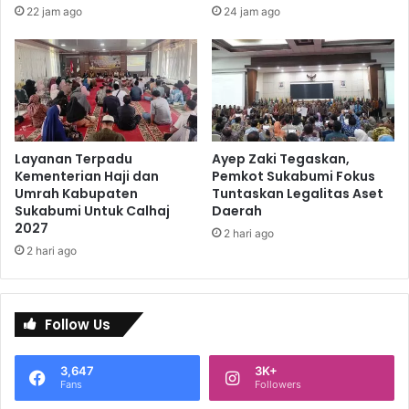
22 jam ago
24 jam ago
Layanan Terpadu
Ayep Zaki Tegaskan,
Kementerian Haji dan
Pemkot Sukabumi Fokus
Umrah Kabupaten
Tuntaskan Legalitas Aset
Sukabumi Untuk Calhaj
Daerah
2027
2 hari ago
2 hari ago
Follow Us
3,647
3K+
Fans
Followers