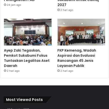
2027
24 jam ago
2 hari ago
Ayep Zaki Tegaskan,
FKP Kemenag, Wadah
Pemkot Sukabumi Fokus
Aspirasi dan Evaluasi
Tuntaskan Legalitas Aset
Rancangan 45 Jenis
Daerah
Layanan Publik
2 hari ago
2 hari ago
Most Viewed Posts