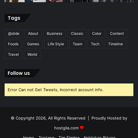
Tags
@slide
About
Business
Classic
Color
Content
Foods
Games
Life Style
Team
Tech
Timeline
Travel
World
Follow us
Error Can not Get Tweets, Incorrect account info.
© Copyright 2026, All Rights Reserved | Proudly Hosted by
hostgila.com
Home
Tentang
Tim Elmitra
Kebijakan Privasi