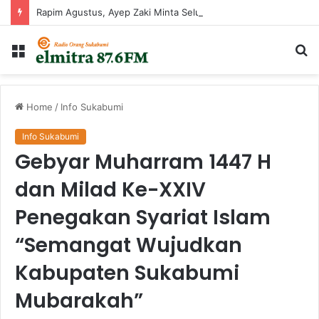
Rapim Agustus, Ayep Zaki Minta Seluruh Perangkat Daerah Percepat Peningkatan PAD
Menu
Ca
...
Home
/
Info Sukabumi
Info Sukabumi
Gebyar Muharram 1447 H
dan Milad Ke-XXIV
Penegakan Syariat Islam
“Semangat Wujudkan
Kabupaten Sukabumi
Mubarakah”