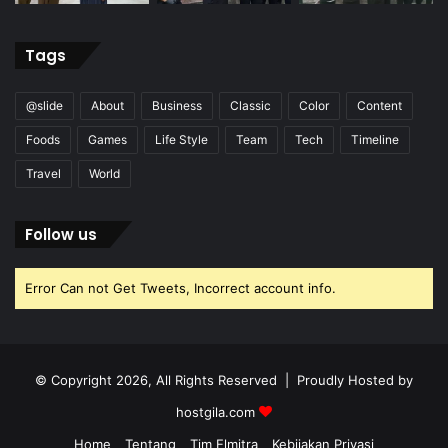
Tags
@slide
About
Business
Classic
Color
Content
Foods
Games
Life Style
Team
Tech
Timeline
Travel
World
Follow us
Error Can not Get Tweets, Incorrect account info.
© Copyright 2026, All Rights Reserved | Proudly Hosted by
hostgila.com
Home
Tentang
Tim Elmitra
Kebijakan Privasi