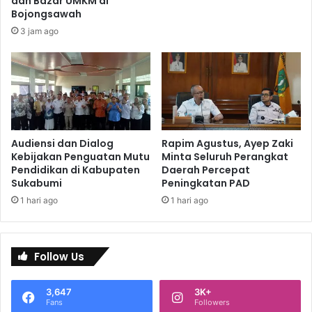
dan Bazar UMKM di
Bojongsawah
3 jam ago
Audiensi dan Dialog
Rapim Agustus, Ayep Zaki
Kebijakan Penguatan Mutu
Minta Seluruh Perangkat
Pendidikan di Kabupaten
Daerah Percepat
Sukabumi
Peningkatan PAD
1 hari ago
1 hari ago
Follow Us
3,647
3K+
Fans
Followers