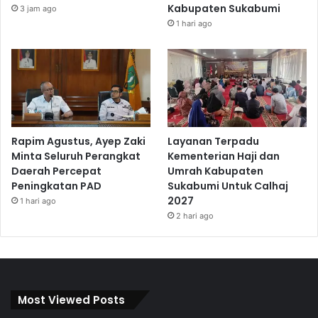
Kabupaten Sukabumi
3 jam ago
1 hari ago
Rapim Agustus, Ayep Zaki
Layanan Terpadu
Minta Seluruh Perangkat
Kementerian Haji dan
Daerah Percepat
Umrah Kabupaten
Peningkatan PAD
Sukabumi Untuk Calhaj
2027
1 hari ago
2 hari ago
Most Viewed Posts