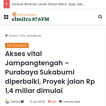
Perkuat Birokrasi Lewat Sistem Merit, Ayep Zaki Lantik 24 Pejabat
Menu
Ca
...
Home
/
Info Sukabumi
Info Sukabumi
Akses vital
Jampangtengah –
Purabaya Sukabumi
diperbaiki, Proyek jalan Rp
1,4 miliar dimulai
Send
Elmitra
4 Juli 2025
290
1 minute read