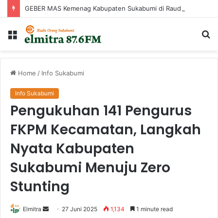
GEBER MAS Kemenag Kabupaten Sukabumi di Raudhatul Irfan
Menu
Ca
...
Home
/
Info Sukabumi
Info Sukabumi
Pengukuhan 141 Pengurus
FKPM Kecamatan, Langkah
Nyata Kabupaten
Sukabumi Menuju Zero
Stunting
Send
Elmitra
27 Juni 2025
1,134
1 minute read