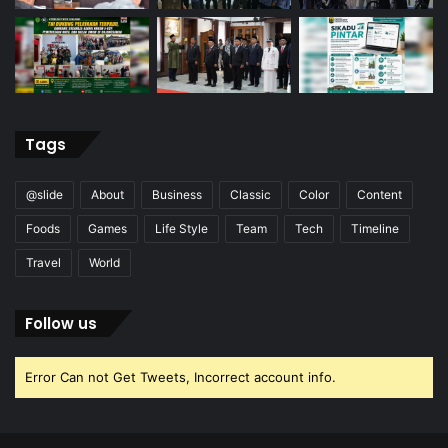
Tags
@slide
About
Business
Classic
Color
Content
Foods
Games
Life Style
Team
Tech
Timeline
Travel
World
Follow us
Error Can not Get Tweets, Incorrect account info.