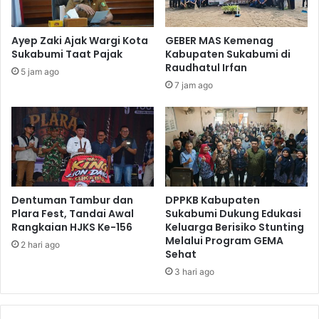
Ayep Zaki Ajak Wargi Kota
GEBER MAS Kemenag
Sukabumi Taat Pajak
Kabupaten Sukabumi di
Raudhatul Irfan
5 jam ago
7 jam ago
Dentuman Tambur dan
DPPKB Kabupaten
Plara Fest, Tandai Awal
Sukabumi Dukung Edukasi
Rangkaian HJKS Ke-156
Keluarga Berisiko Stunting
Melalui Program GEMA
2 hari ago
Sehat
3 hari ago