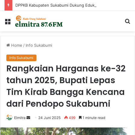
DPPKB Kabupaten Sukabumi Dukung Edukasi Keluarga Berisiko Stunting Melalui Program GEMA Sehat
Menu
Ca
...
Home
/
Info Sukabumi
Info Sukabumi
Rangkaian Harganas ke-32
tahun 2025, Bupati Lepas
Tim Kirab Bangga Kencana
dari Pendopo Sukabumi
Send
Elmitra
24 Juni 2025
499
1 minute read
an
email