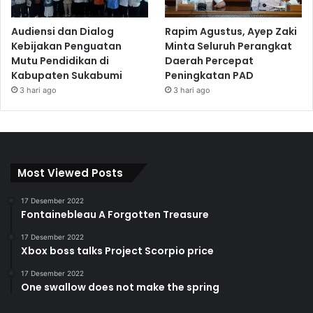
Audiensi dan Dialog
Rapim Agustus, Ayep Zaki
Kebijakan Penguatan
Minta Seluruh Perangkat
Mutu Pendidikan di
Daerah Percepat
Kabupaten Sukabumi
Peningkatan PAD
3 hari ago
3 hari ago
Most Viewed Posts
17 Desember 2022
Fontainebleau A Forgotten Treasure
17 Desember 2022
Xbox boss talks Project Scorpio price
17 Desember 2022
One swallow does not make the spring