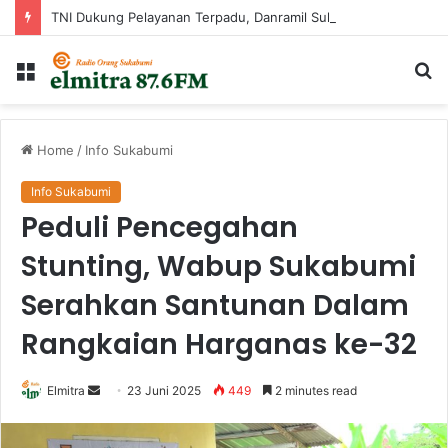
TNI Dukung Pelayanan Terpadu, Danramil Sukaraja Hadiri Rekam E-KTP, Pemeriksaan Mata, dan Bazar UMKM di Bojongsawah
Menu
Ca
...
Home
/
Info Sukabumi
Info Sukabumi
Peduli Pencegahan
Stunting, Wabup Sukabumi
Serahkan Santunan Dalam
Rangkaian Harganas ke-32
Send
Elmitra
23 Juni 2025
449
2 minutes read
an
email