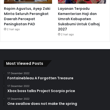
Rapim Agustus, Ayep Zaki
Layanan Terpadu
Minta Seluruh Perangkat
Kementerian Haji dan
Daerah Percepat
Umrah Kabupaten
Peningkatan PAD
Sukabumi Untuk Calhaj
2027
2 hari ago
2 hari ago
Most Viewed Posts
17 Desember 2022
Fontainebleau A Forgotten Treasure
17 Desember 2022
Xbox boss talks Project Scorpio price
17 Desember 2022
One swallow does not make the spring