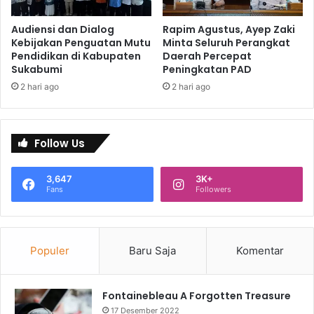
Audiensi dan Dialog
Rapim Agustus, Ayep Zaki
Kebijakan Penguatan Mutu
Minta Seluruh Perangkat
Pendidikan di Kabupaten
Daerah Percepat
Sukabumi
Peningkatan PAD
2 hari ago
2 hari ago
Follow Us
3,647
3K+
Fans
Followers
Populer
Baru Saja
Komentar
Fontainebleau A Forgotten Treasure
17 Desember 2022