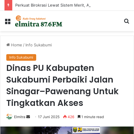
Perkuat Birokrasi Lewat Sistem Merit, Ayep Zaki Lantik 24 Pejabat
Menu
Ca
...
Home
/
Info Sukabumi
Info Sukabumi
Dinas PU Kabupaten
Sukabumi Perbaiki Jalan
Sinagar–Pawenang Untuk
Tingkatkan Akses
Send
Elmitra
17 Juni 2025
426
1 minute read
an
email