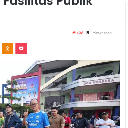
asilitas Publik
438
1 minute read
VKontakte
Odnoklassniki
Pocket