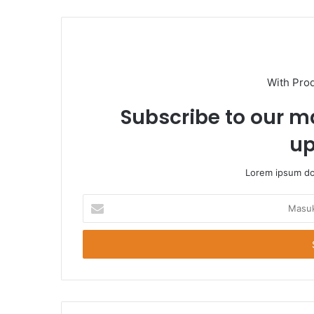
With Pro
Subscribe to our ma
up
Lorem ipsum dol
Masukkan
Email
Anda