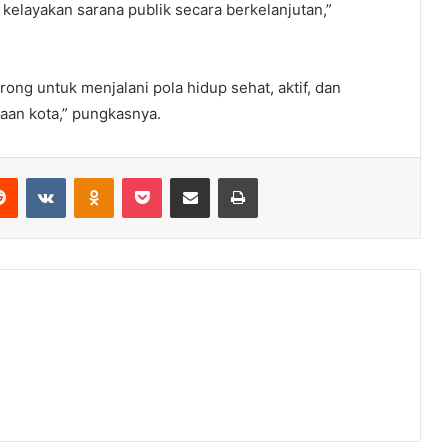
kelayakan sarana publik secara berkelanjutan,”
rong untuk menjalani pola hidup sehat, aktif, dan
an kota,” pungkasnya.
erest
Reddit
VKontakte
Odnoklassniki
Pocket
Share via Email
Print