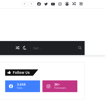
Facebook
Twitter
YouTube
Instagram
Log
Artikel
Sidebar
TNI Dukung Pelayanan Terpadu, Danramil Sukaraja Hadiri Rekam E-KTP, Pemeriksaan Mata, dan Bazar UMKM di Bojongsawah
In
Acak
Artikel
Switch
Cari
Acak
skin
...
Follow Us
3,648
3K+
Fans
Followers