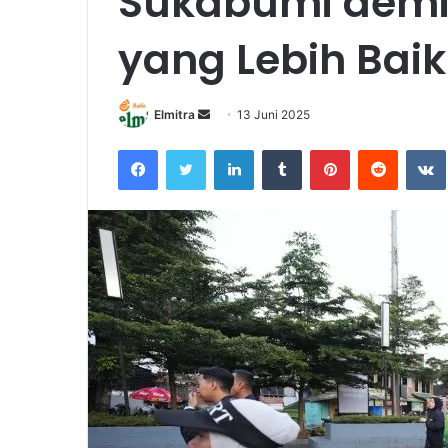
Sukabumi demi F
yang Lebih Baik
Send
Elmitra
13 Juni 2025
an
Facebook
Twitter
LinkedIn
Tumblr
Pinterest
Reddit
email