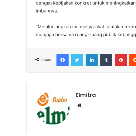
dengan kebijakan konkret untuk meningkatkan 
imbuhnya.
“Melalui langkah ini, masyarakat semakin terdo
menjaga bersama ruang-ruang publik kebangga
Facebook
Twitter
LinkedIn
Tumblr
Pint
Share
Elmitra
Website