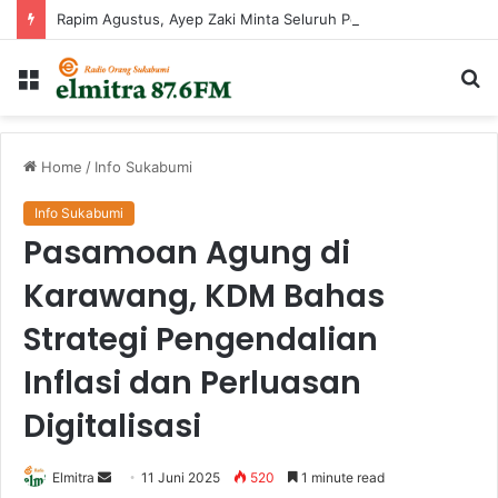
Rapim Agustus, Ayep Zaki Minta Seluruh Perangkat Daerah Percepat Peningkatan PAD
Menu
Ca
...
Home
/
Info Sukabumi
Info Sukabumi
Pasamoan Agung di
Karawang, KDM Bahas
Strategi Pengendalian
Inflasi dan Perluasan
Digitalisasi
Send
Elmitra
11 Juni 2025
520
1 minute read