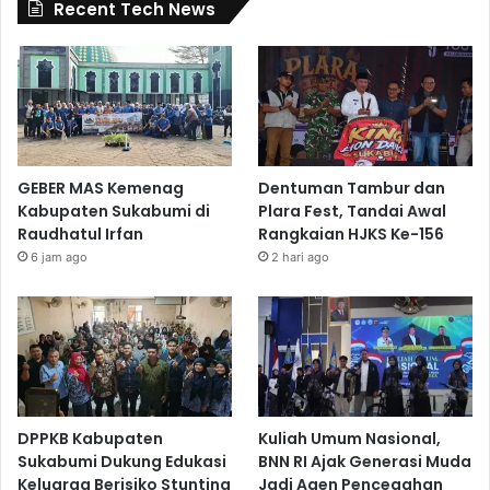
Recent Tech News
GEBER MAS Kemenag
Dentuman Tambur dan
Kabupaten Sukabumi di
Plara Fest, Tandai Awal
Raudhatul Irfan
Rangkaian HJKS Ke-156
6 jam ago
2 hari ago
DPPKB Kabupaten
Kuliah Umum Nasional,
Sukabumi Dukung Edukasi
BNN RI Ajak Generasi Muda
Keluarga Berisiko Stunting
Jadi Agen Pencegahan