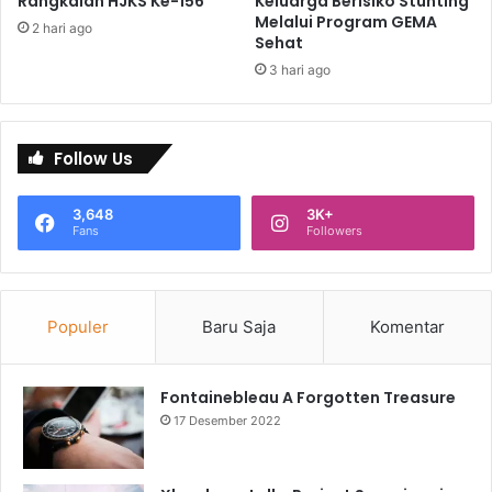
Rangkaian HJKS Ke-156
Keluarga Berisiko Stunting
Melalui Program GEMA
2 hari ago
Sehat
3 hari ago
Follow Us
3,648
3K+
Fans
Followers
Populer
Baru Saja
Komentar
Fontainebleau A Forgotten Treasure
17 Desember 2022