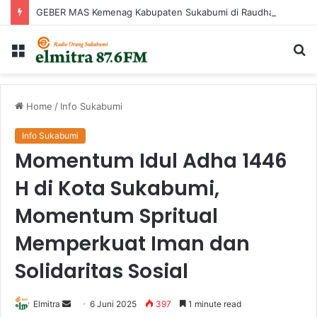
GEBER MAS Kemenag Kabupaten Sukabumi di Raudhatul Irfan
Menu
Ca
...
Home
/
Info Sukabumi
Info Sukabumi
Momentum Idul Adha 1446
H di Kota Sukabumi,
Momentum Spritual
Memperkuat Iman dan
Solidaritas Sosial
Send
Elmitra
6 Juni 2025
397
1 minute read