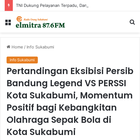
TNI Dukung Pelayanan Terpadu, Danramil Sukaraja Hadiri Rekam E-KTP, Pemeriksaan Mata, dan Bazar UMKM di Bojongsawah
Menu
Ca
...
Home
/
Info Sukabumi
Info Sukabumi
Pertandingan Eksibisi Persib
Bandung Legend VS PERSSI
Kota Sukabumi, Momentum
Positif bagi Kebangkitan
Olahraga Sepak Bola di
Kota Sukabumi