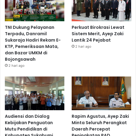
TNI Dukung Pelayanan
Perkuat Birokrasi Lewat
Terpadu, Danramil
Sistem Merit, Ayep Zaki
Sukaraja Hadiri Rekam E-
Lantik 24 Pejabat
KTP, Pemeriksaan Mata,
2 hari ago
dan Bazar UMKM di
Bojongsawah
2 hari ago
Audiensi dan Dialog
Rapim Agustus, Ayep Zaki
Kebijakan Penguatan
Minta Seluruh Perangkat
Mutu Pendidikan di
Daerah Percepat
Kabupaten Sukabumi
Peningkatan PAD