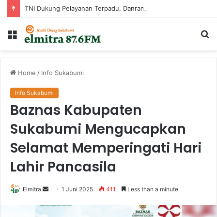
TNI Dukung Pelayanan Terpadu, Danramil Sukaraja Hadiri Rekam E-KTP, Pemeriksaan Mata, dan Bazar UMKM di Bojongsawah
Menu
Ca
...
Home
/
Info Sukabumi
Info Sukabumi
Baznas Kabupaten
Sukabumi Mengucapkan
Selamat Memperingati Hari
Lahir Pancasila
Send
Elmitra
1 Juni 2025
411
Less than a minute
an
email