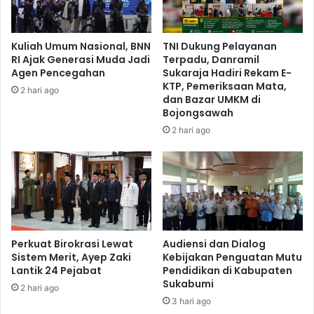
Kuliah Umum Nasional, BNN
TNI Dukung Pelayanan
RI Ajak Generasi Muda Jadi
Terpadu, Danramil
Agen Pencegahan
Sukaraja Hadiri Rekam E-
KTP, Pemeriksaan Mata,
2 hari ago
dan Bazar UMKM di
Bojongsawah
2 hari ago
Perkuat Birokrasi Lewat
Audiensi dan Dialog
Sistem Merit, Ayep Zaki
Kebijakan Penguatan Mutu
Lantik 24 Pejabat
Pendidikan di Kabupaten
Sukabumi
2 hari ago
3 hari ago