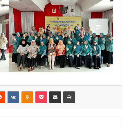
erest
Reddit
VKontakte
Odnoklassniki
Pocket
Share via Email
Print