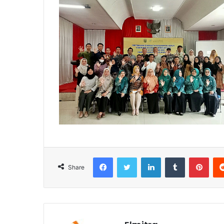
Facebook
Twitter
LinkedIn
Tumblr
Pint
Share