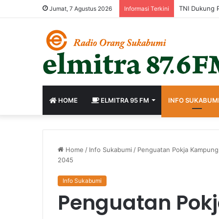
Jumat, 7 Agustus 2026
Informasi Terkini
HOME
ELMITRA 95 FM
INFO SUKABUM
Home
/
Info Sukabumi
/
Penguatan Pokja Kampung 
2045
Info Sukabumi
Penguatan Pok