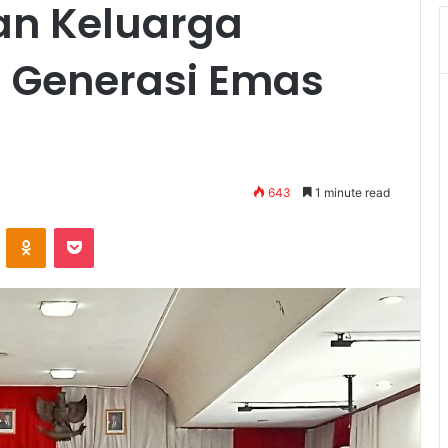
an Keluarga
n Generasi Emas
643
1 minute read
VKontakte
Odnoklassniki
Pocket