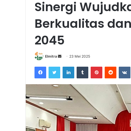
Sinergi Wujudk
Berkualitas da
2045
Send
Elmitra
23 Mei 2025
an
Facebook
Twitter
LinkedIn
Tumblr
Pinterest
Reddit
email