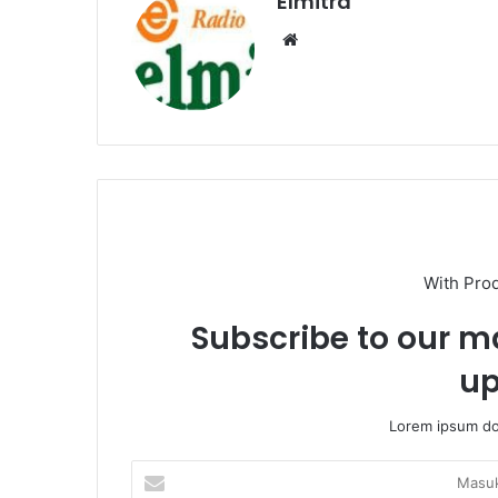
Elmitra
Website
With Pro
Subscribe to our ma
up
Lorem ipsum dol
Masukkan
Email