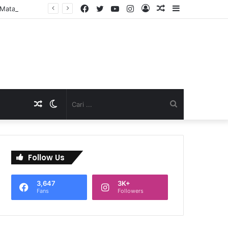
Facebook
Twitter
YouTube
Instagram
Log
Artikel
Sidebar
TNI Dukung Pelayanan Terpadu, Danramil Sukaraja Hadiri Rekam E-KTP, Pemeriksaan Mata, dan Bazar UMKM di Bojongsawah
In
Acak
Artikel
Switch
Cari
Acak
skin
...
Follow Us
3,647
3K+
Fans
Followers