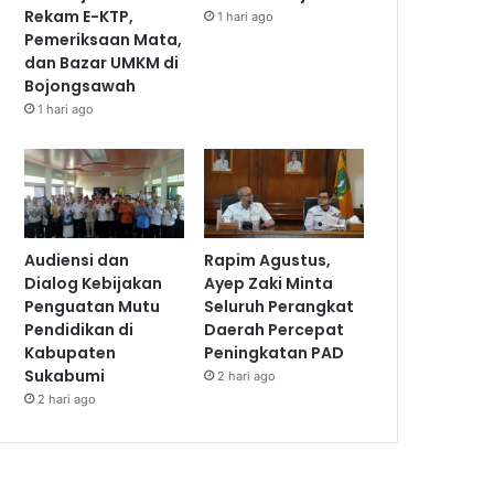
Rekam E-KTP,
1 hari ago
Pemeriksaan Mata,
dan Bazar UMKM di
Bojongsawah
1 hari ago
Audiensi dan
Rapim Agustus,
Dialog Kebijakan
Ayep Zaki Minta
Penguatan Mutu
Seluruh Perangkat
Pendidikan di
Daerah Percepat
Kabupaten
Peningkatan PAD
Sukabumi
2 hari ago
2 hari ago