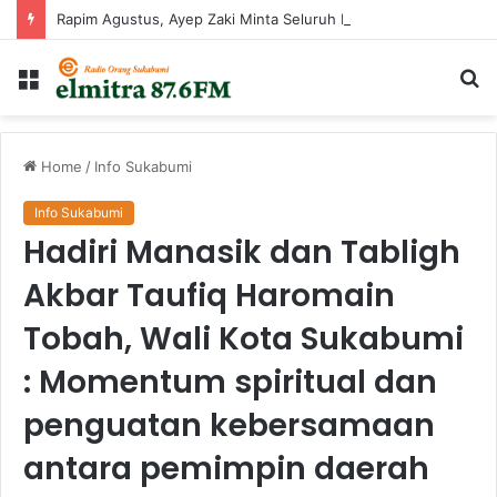
Rapim Agustus, Ayep Zaki Minta Seluruh Perangkat Daerah Percepat Peningkatan PAD
Menu
Ca
...
Home
/
Info Sukabumi
Info Sukabumi
Hadiri Manasik dan Tabligh
Akbar Taufiq Haromain
Tobah, Wali Kota Sukabumi
: Momentum spiritual dan
penguatan kebersamaan
antara pemimpin daerah