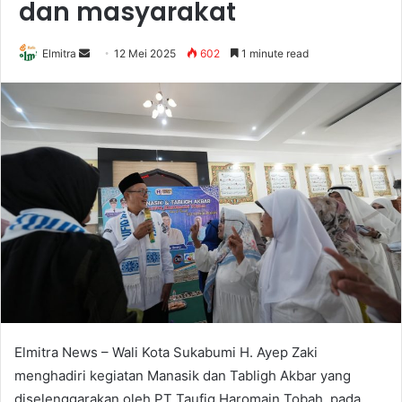
dan masyarakat
Send
Elmitra
12 Mei 2025
602
1 minute read
an
email
Elmitra News – Wali Kota Sukabumi H. Ayep Zaki
menghadiri kegiatan Manasik dan Tabligh Akbar yang
diselenggarakan oleh PT Taufiq Haromain Tobah, pada