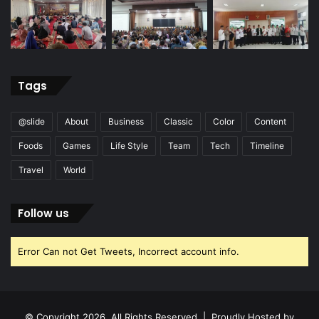
Tags
@slide
About
Business
Classic
Color
Content
Foods
Games
Life Style
Team
Tech
Timeline
Travel
World
Follow us
Error Can not Get Tweets, Incorrect account info.
© Copyright 2026, All Rights Reserved | Proudly Hosted by