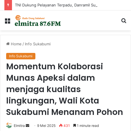
TNI Dukung Pelayanan Terpadu, Danramil Sukaraja Hadiri Rekam E-KTP, Pemeriksaan Mata, dan Bazar UMKM di Bojongsawah
Menu
Ca
...
Home
/
Info Sukabumi
Info Sukabumi
Momentum Kolaborasi
Munas Apeksi dalam
menjaga kualitas
lingkungan, Wali Kota
Sukabumi Menanam Pohon
Send
Elmitra
9 Mei 2025
431
1 minute read